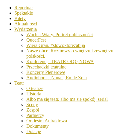
Repertuar
Spektakle
Bilety
Aktualności
Wydarzenia
Wuchta Wiary. Portret publiczności
QueerFest
Wiera Gran. #slowoktorezabija
Nasze obce. Rozmowy o wnętrzu i zewnętrzu
polskości.
Konferencja TEATR OD}{NOWA
Przechadzki teatralne
Koncerty Plenerowe
Audiobook „Nana”, Émile Zola
Teatr
O teatrze
Historia
Albo ma się teatr, albo ma się spokój: serial
Sceny
Zespół
Partnerzy
Orkiestra Antraktowa
Dokumenty
Dotacje