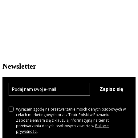
Newsletter
Zapisz się
Wyrażam zgodę na przetwarzanie moich danych osobowych w
celach marketingowych przez Teatr Polski w Poznaniu.
Zapoznałem/am się z klauzulą informacyjną na temat
przetwarzania danych osobowych zawartą w
Polityce
prywatności
.