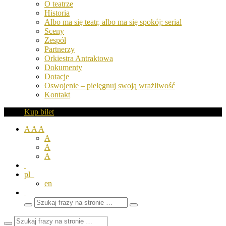
O teatrze
Historia
Albo ma się teatr, albo ma się spokój: serial
Sceny
Zespół
Partnerzy
Orkiestra Antraktowa
Dokumenty
Dotacje
Oswojenie – pielęgnuj swoją wrażliwość
Kontakt
Kup bilet
A
A
A
A
A
A
pl
en
Wyszukaj
Zamknij
frazy
pole
wyszukiwarki