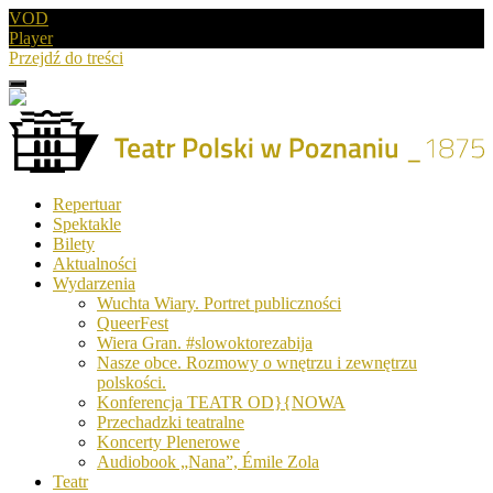
VOD
Player
Przejdź do treści
Menu
Drugie
logo
Logo
Repertuar
-
Spektakle
Teatr
Bilety
Polski
Aktualności
w
Wydarzenia
Poznaniu
Wuchta Wiary. Portret publiczności
QueerFest
Wiera Gran. #slowoktorezabija
Nasze obce. Rozmowy o wnętrzu i zewnętrzu
polskości.
Konferencja TEATR OD}{NOWA
Przechadzki teatralne
Koncerty Plenerowe
Audiobook „Nana”, Émile Zola
Teatr