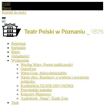
VOD
Player
Przejdź do treści
Menu
Drugie
logo
Logo
Repertuar
-
Spektakle
Teatr
Bilety
Polski
Aktualności
w
Wydarzenia
Poznaniu
Wuchta Wiary. Portret publiczności
QueerFest
Wiera Gran. #slowoktorezabija
Nasze obce. Rozmowy o wnętrzu i zewnętrzu
polskości.
Konferencja TEATR OD}{NOWA
Przechadzki teatralne
Koncerty Plenerowe
Audiobook „Nana”, Émile Zola
Teatr