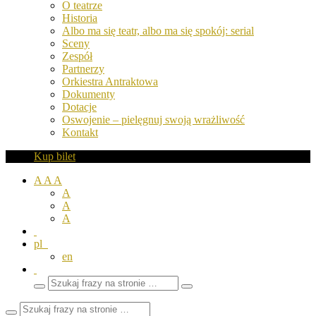
O teatrze
Historia
Albo ma się teatr, albo ma się spokój: serial
Sceny
Zespół
Partnerzy
Orkiestra Antraktowa
Dokumenty
Dotacje
Oswojenie – pielęgnuj swoją wrażliwość
Kontakt
Kup bilet
A
A
A
A
A
A
pl
en
Wyszukaj
Zamknij
frazy
pole
wyszukiwarki