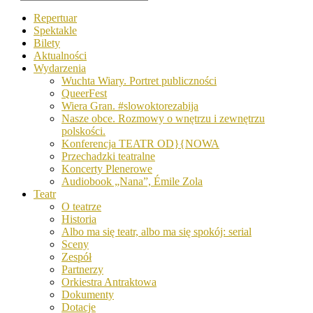
Repertuar
Spektakle
Bilety
Aktualności
Wydarzenia
Wuchta Wiary. Portret publiczności
QueerFest
Wiera Gran. #slowoktorezabija
Nasze obce. Rozmowy o wnętrzu i zewnętrzu
polskości.
Konferencja TEATR OD}{NOWA
Przechadzki teatralne
Koncerty Plenerowe
Audiobook „Nana”, Émile Zola
Teatr
O teatrze
Historia
Albo ma się teatr, albo ma się spokój: serial
Sceny
Zespół
Partnerzy
Orkiestra Antraktowa
Dokumenty
Dotacje