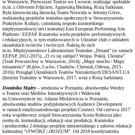
w Warszawie, Pierwszym Teatrze we Lwowie, realizując spektakle
m.in. z Oliverem Frljiciem, Agnieszką Błońską, Rozą Sarkisian.
Była kierowniczką literacką Teatru Norwida w Jeleniej Górze,
realizatorką projektów teatralno-społecznych w Stowarzyszeniu
Praktyków Kultury, członkinią zespołu kuratorskiego
międzynarodowej sieci teatralnej East European Performing Arts
Platform / EEPAP. Kuratorka wielu projektów performatywnych
i edukacyjnych, w tym realizowanych w Ukrainie i/lub z udziałem
ukraińskich twórców i twórczyń. Należą do nich
m.in. Międzynarodowe Laboratorium Teatralne „Desant” (w ramach
EEPAP, 2012-2015), „O co się zabijać? Wojna. Pokój. Ukraina”
(Teatr Powszechny w Warszawie, 2014); „Mapy strachu / Mapy
tożsamości” (Kijów, Lwów, Charków, Chersoń, Odessa, 2015-
2016); Przegląd Ukraińskich Teatrów Niezależnych DESANT.UA
(Instytut Teatralny w Warszawie, 2017, wraz z Rozą Sarkisian).
Dominika Mądry
– urodzona w Poznaniu, absolwentka Wiedzy
o Teatrze oraz Mediów Interaktywnych i Widowisk
na Uniwersytecie im. Adama Mickiewicza w Poznaniu,
absolwentka studiów podyplomowych Audience Development
w ramach międzynarodowego projektu Connect. Od czerwca 2017
roku współtworzy zespół Stowarzyszenia Scena Robocza jako
osoba ds. komunikacji, edukacji oraz produkcji. Kuratorka
i producentka 2-letniego projektu ministerialnego z zakresu edukacji
kulturalnej “sTWÓRZ | zROZUM”. Od 2018 koordynatorka