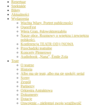
Repertuar
Spektakle
Bilety
Aktualności
Wydarzenia
Wuchta Wiary. Portret publiczności
QueerFest
Wiera Gran. #slowoktorezabija
Nasze obce. Rozmowy o wnętrzu i zewnętrzu
polskości.
Konferencja TEATR OD}{NOWA
Przechadzki teatralne
Koncerty Plenerowe
Audiobook „Nana”, Émile Zola
Teatr
O teatrze
Historia
Albo ma się teatr, albo ma się spokój: serial
Sceny
Zespół
Partnerzy
Orkiestra Antraktowa
Dokumenty
Dotacje
Oswojenie – pielęgnuj swoją wrażliwość