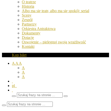
O teatrze
Historia
Albo ma się teatr, albo ma się spokój: serial
Sceny
Zespół
Partnerzy
Orkiestra Antraktowa
Dokumenty
Dotacje
Oswojenie – pielęgnuj swoją wrażliwość
Kontakt
Kup bilet
A
A
A
A
A
A
pl
Wyszukaj
Zamknij
frazy
pole
wyszukiwarki