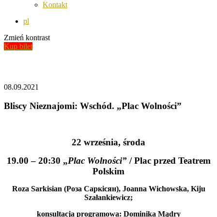
Kontakt
pl
Zmień kontrast
Kup bilet
Aktualności
08.09.2021
Bliscy Nieznajomi: Wschód. „Plac Wolności”
22 września, środa
19.00 – 20:30 „
Plac Wolności”
/ Plac przed Teatrem
Polskim
Roza Sarkisian (Роза Саркісян), Joanna Wichowska, Kiju
Szałankiewicz;
konsultacja programowa: Dominika Mądry