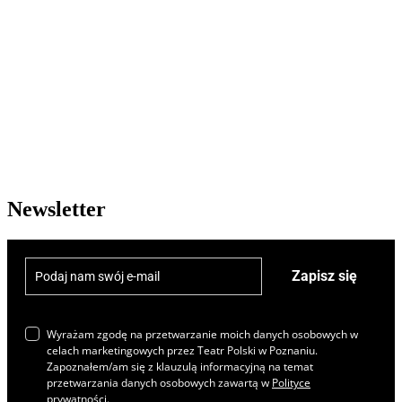
Newsletter
Zapisz się
Wyrażam zgodę na przetwarzanie moich danych osobowych w
celach marketingowych przez Teatr Polski w Poznaniu.
Zapoznałem/am się z klauzulą informacyjną na temat
przetwarzania danych osobowych zawartą w
Polityce
prywatności
.