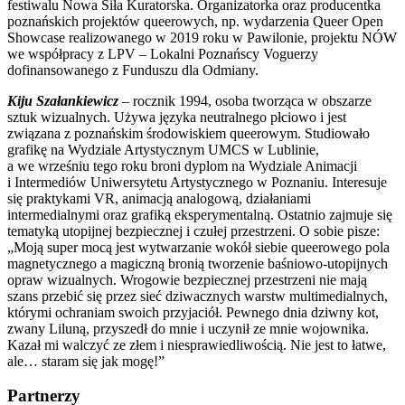
festiwalu Nowa Siła Kuratorska. Organizatorka oraz producentka
poznańskich projektów queerowych, np. wydarzenia Queer Open
Showcase realizowanego w 2019 roku w Pawilonie, projektu NÓW
we współpracy z LPV – Lokalni Poznańscy Voguerzy
dofinansowanego z Funduszu dla Odmiany.
Kiju Szałankiewicz
– rocznik 1994, osoba tworząca w obszarze
sztuk wizualnych. Używa języka neutralnego płciowo i jest
związana z poznańskim środowiskiem queerowym. Studiowało
grafikę na Wydziale Artystycznym UMCS w Lublinie,
a we wrześniu tego roku broni dyplom na Wydziale Animacji
i Intermediów Uniwersytetu Artystycznego w Poznaniu. Interesuje
się praktykami VR, animacją analogową, działaniami
intermedialnymi oraz grafiką eksperymentalną. Ostatnio zajmuje się
tematyką utopijnej bezpiecznej i czułej przestrzeni. O sobie pisze:
„Moją super mocą jest wytwarzanie wokół siebie queerowego pola
magnetycznego a magiczną bronią tworzenie baśniowo-utopijnych
opraw wizualnych. Wrogowie bezpiecznej przestrzeni nie mają
szans przebić się przez sieć dziwacznych warstw multimedialnych,
którymi ochraniam swoich przyjaciół. Pewnego dnia dziwny kot,
zwany Liluną, przyszedł do mnie i uczynił ze mnie wojownika.
Kazał mi walczyć ze złem i niesprawiedliwością. Nie jest to łatwe,
ale… staram się jak mogę!”
Partnerzy