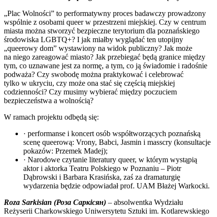
„Plac Wolności” to performatywny proces badawczy prowadzony
wspólnie z osobami queer w przestrzeni miejskiej. Czy w centrum
miasta można stworzyć bezpieczne terytorium dla poznańskiego
środowiska LGBTQ+? I jak miałby wyglądać ten utopijny
„queerowy dom” wystawiony na widok publiczny? Jak może
na niego zareagować miasto? Jak przebiegać będą granice między
tym, co uznawane jest za normę, a tym, co ją świadomie i radośnie
podważa? Czy swobodę można praktykować i celebrować
tylko w ukryciu, czy może ona stać się częścią miejskiej
codzienności? Czy musimy wybierać między poczuciem
bezpieczeństwa a wolnością?
W ramach projektu odbędą się:
· performanse i koncert osób współtworzących poznańską
scenę queerową: Vrony, Babci, Jasmin i masscry (konsultacje
pokazów: Przemek Madej);
· Narodowe czytanie literatury queer, w którym wystąpią
aktor i aktorka Teatru Polskiego w Poznaniu – Piotr
Dąbrowski i Barbara Krasińska, zaś za dramaturgię
wydarzenia będzie odpowiadał prof. UAM Błażej Warkocki.
Roza Sarkisian (Роза Саркісян)
– absolwentka Wydziału
Reżyserii Charkowskiego Uniwersytetu Sztuki im. Kotlarewskiego