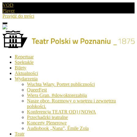
VOD
Player
Przejdź do treści
Menu
Drugie
logo
Logo
Repertuar
-
Spektakle
Teatr
Bilety
Polski
Aktualności
w
Wydarzenia
Poznaniu
Wuchta Wiary. Portret publiczności
QueerFest
Wiera Gran. #slowoktorezabija
Nasze obce. Rozmowy o wnętrzu i zewnętrzu
polskości.
Konferencja TEATR OD}{NOWA
Przechadzki teatralne
Koncerty Plenerowe
Audiobook „Nana”, Émile Zola
Teatr