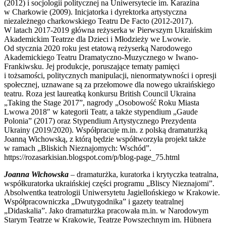
(2012) i socjologii politycznej na Uniwersytecie im. Karazina
w Charkowie (2009). Inicjatorka i dyrektorka artystyczna
niezależnego charkowskiego Teatru De Facto (2012-2017).
W latach 2017-2019 główna reżyserka w Pierwszym Ukraińskim
Akademickim Teatrze dla Dzieci i Młodzieży we Lwowie.
Od stycznia 2020 roku jest etatową reżyserką Narodowego
Akademickiego Teatru Dramatyczno-Muzycznego w Iwano-
Frankiwsku. Jej produkcje, poruszające tematy pamięci
i tożsamości, politycznych manipulacji, nienormatywności i opresji
społecznej, uznawane są za przełomowe dla nowego ukraińskiego
teatru. Roza jest laureatką konkursu British Council Ukraina
„Taking the Stage 2017”, nagrody „Osobowość Roku Miasta
Lwowa 2018″ w kategorii Teatr, a także stypendium „Gaude
Polonia” (2017) oraz Stypendium Artystycznego Prezydenta
Ukrainy (2019/2020). Współpracuje m.in. z polską dramaturżką
Joanną Wichowską, z którą będzie współtworzyła projekt także
w ramach „Bliskich Nieznajomych: Wschód”.
https://rozasarkisian.blogspot.com/p/blog-page_75.html
Joanna Wichowska
– dramaturżka, kuratorka i krytyczka teatralna,
współkuratorka ukraińskiej części programu „Bliscy Nieznajomi”.
Absolwentka teatrologii Uniwersytetu Jagiellońskiego w Krakowie.
Współpracowniczka „Dwutygodnika” i gazety teatralnej
„Didaskalia”. Jako dramaturżka pracowała m.in. w Narodowym
Starym Teatrze w Krakowie, Teatrze Powszechnym im. Hübnera