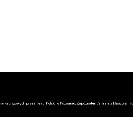
rketingowych przez Teatr Polski w Poznaniu. Zapoznałem/am się z klauzulą i