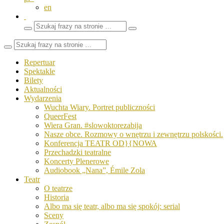
en
Wyszukaj
Zamknij
frazy
pole
wyszukiwarki
Repertuar
Spektakle
Bilety
Aktualności
Wydarzenia
Wuchta Wiary. Portret publiczności
QueerFest
Wiera Gran. #slowoktorezabija
Nasze obce. Rozmowy o wnętrzu i zewnętrzu polskości.
Konferencja TEATR OD}{NOWA
Przechadzki teatralne
Koncerty Plenerowe
Audiobook „Nana”, Émile Zola
Teatr
O teatrze
Historia
Albo ma się teatr, albo ma się spokój: serial
Sceny