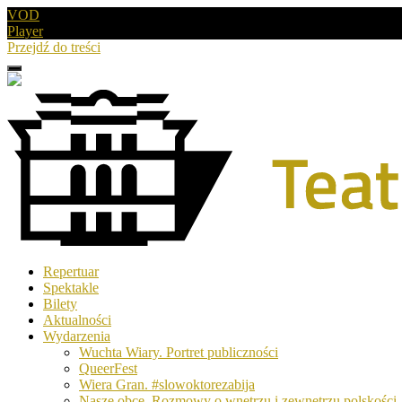
VOD
Player
Przejdź do treści
Menu
Drugie
logo
Logo
Repertuar
-
Spektakle
Teatr
Bilety
Polski
Aktualności
w
Wydarzenia
Poznaniu
Wuchta Wiary. Portret publiczności
QueerFest
Wiera Gran. #slowoktorezabija
Nasze obce. Rozmowy o wnętrzu i zewnętrzu polskości.