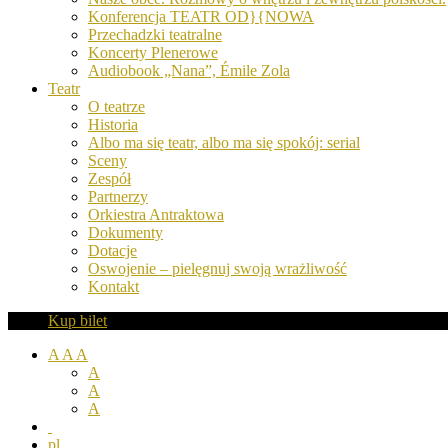
Konferencja TEATR OD}{NOWA
Przechadzki teatralne
Koncerty Plenerowe
Audiobook „Nana”, Émile Zola
Teatr
O teatrze
Historia
Albo ma się teatr, albo ma się spokój: serial
Sceny
Zespół
Partnerzy
Orkiestra Antraktowa
Dokumenty
Dotacje
Oswojenie – pielęgnuj swoją wrażliwość
Kontakt
Kup bilet
A
A
A
A
A
A
pl