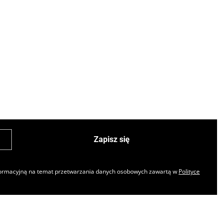
Zapisz się
nformacyjną na temat przetwarzania danych osobowych zawartą w
Polityce