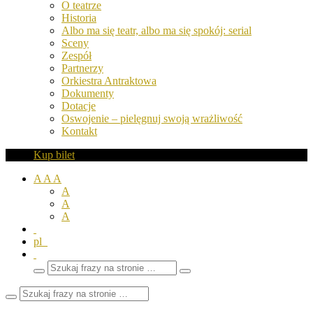
O teatrze
Historia
Albo ma się teatr, albo ma się spokój: serial
Sceny
Zespół
Partnerzy
Orkiestra Antraktowa
Dokumenty
Dotacje
Oswojenie – pielęgnuj swoją wrażliwość
Kontakt
Kup bilet
A
A
A
A
A
A
pl
Wyszukaj
Zamknij
frazy
pole
wyszukiwarki