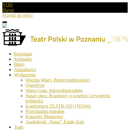
VOD
Player
Przejdź do treści
Menu
Drugie
logo
Logo
Repertuar
-
Spektakle
Teatr
Bilety
Polski
Aktualności
w
Wydarzenia
Poznaniu
Wuchta Wiary. Portret publiczności
QueerFest
Wiera Gran. #slowoktorezabija
Nasze obce. Rozmowy o wnętrzu i zewnętrzu
polskości.
Konferencja TEATR OD}{NOWA
Przechadzki teatralne
Koncerty Plenerowe
Audiobook „Nana”, Émile Zola
Teatr