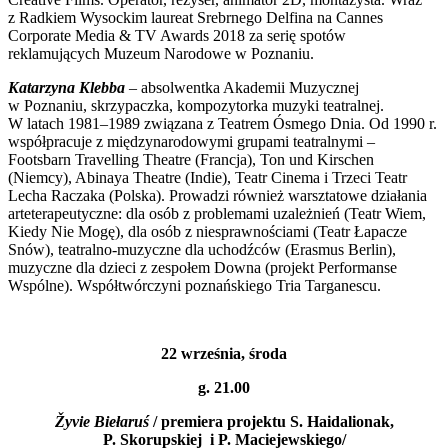
z Radkiem Wysockim laureat Srebrnego Delfina na Cannes
Corporate Media & TV Awards 2018 za serię spotów
reklamujących Muzeum Narodowe w Poznaniu.
Katarzyna Klebba
– absolwentka Akademii Muzycznej
w Poznaniu, skrzypaczka, kompozytorka muzyki teatralnej.
W latach 1981–1989 związana z Teatrem Ósmego Dnia. Od 1990 r.
współpracuje z międzynarodowymi grupami teatralnymi –
Footsbarn Travelling Theatre (Francja), Ton und Kirschen
(Niemcy), Abinaya Theatre (Indie), Teatr Cinema i Trzeci Teatr
Lecha Raczaka (Polska). Prowadzi również warsztatowe działania
arteterapeutyczne: dla osób z problemami uzależnień (Teatr Wiem,
Kiedy Nie Mogę), dla osób z niesprawnościami (Teatr Łapacze
Snów), teatralno-muzyczne dla uchodźców (Erasmus Berlin),
muzyczne dla dzieci z zespołem Downa (projekt Performanse
Wspólne). Współtwórczyni poznańskiego Tria Targanescu.
22 września, środa
g. 21.00
Žyvie Biełaruś
/ premiera projektu S. Haidalionak,
P. Skorupskiej i P. Maciejewskiego
/