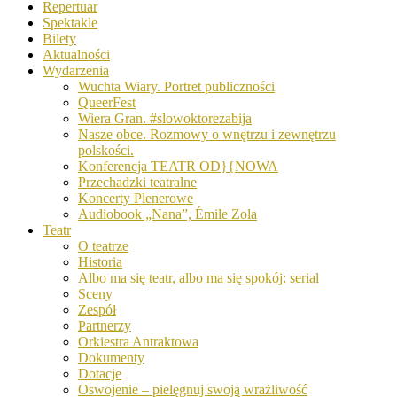
Repertuar
Spektakle
Bilety
Aktualności
Wydarzenia
Wuchta Wiary. Portret publiczności
QueerFest
Wiera Gran. #slowoktorezabija
Nasze obce. Rozmowy o wnętrzu i zewnętrzu
polskości.
Konferencja TEATR OD}{NOWA
Przechadzki teatralne
Koncerty Plenerowe
Audiobook „Nana”, Émile Zola
Teatr
O teatrze
Historia
Albo ma się teatr, albo ma się spokój: serial
Sceny
Zespół
Partnerzy
Orkiestra Antraktowa
Dokumenty
Dotacje
Oswojenie – pielęgnuj swoją wrażliwość