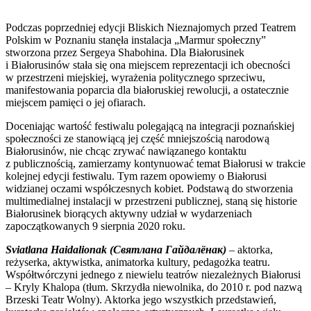
Podczas poprzedniej edycji Bliskich Nieznajomych przed Teatrem
Polskim w Poznaniu stanęła instalacja „Marmur społeczny”
stworzona przez Sergeya Shabohina. Dla Białorusinek
i Białorusinów stała się ona miejscem reprezentacji ich obecności
w przestrzeni miejskiej, wyrażenia politycznego sprzeciwu,
manifestowania poparcia dla białoruskiej rewolucji, a ostatecznie
miejscem pamięci o jej ofiarach.
Doceniając wartość festiwalu polegającą na integracji poznańskiej
społeczności ze stanowiącą jej część mniejszością narodową
Białorusinów, nie chcąc zrywać nawiązanego kontaktu
z publicznością, zamierzamy kontynuować temat Białorusi w trakcie
kolejnej edycji festiwalu. Tym razem opowiemy o Białorusi
widzianej oczami współczesnych kobiet. Podstawą do stworzenia
multimedialnej instalacji w przestrzeni publicznej, staną się historie
Białorusinek biorących aktywny udział w wydarzeniach
zapoczątkowanych 9 sierpnia 2020 roku.
Sviatlana Haidalionak (Святлана Гайдалёнак)
– aktorka,
reżyserka, aktywistka, animatorka kultury, pedagożka teatru.
Współtwórczyni jednego z niewielu teatrów niezależnych Białorusi
– Kryly Khalopa (tłum. Skrzydła niewolnika, do 2010 r. pod nazwą
Brzeski Teatr Wolny). Aktorka jego wszystkich przedstawień,