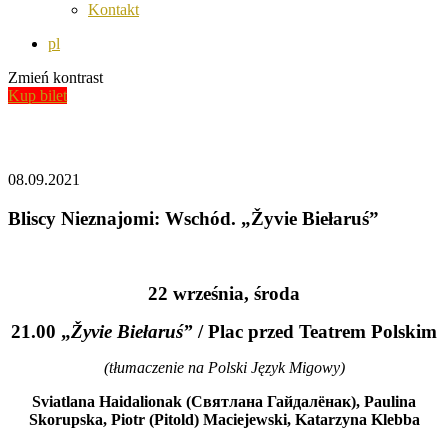
Kontakt
pl
Zmień kontrast
Kup bilet
Aktualności
08.09.2021
Bliscy Nieznajomi: Wschód. „Žyvie Biełaruś”
22 września, środa
21.00 „
Žyvie Biełaruś”
/ Plac przed Teatrem Polskim
(tłumaczenie na Polski Język Migowy)
Sviatlana Haidalionak (Святлана Гайдалёнак), Paulina
Skorupska, Piotr (Pitold) Maciejewski, Katarzyna Klebba