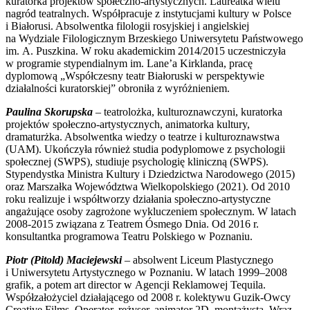
kuratorka projektów społeczno-artystycznych. Laureatka wielu
nagród teatralnych. Współpracuje z instytucjami kultury w Polsce
i Białorusi. Absolwentka filologii rosyjskiej i angielskiej
na Wydziale Filologicznym Brzeskiego Uniwersytetu Państwowego
im. A. Puszkina. W roku akademickim 2014/2015 uczestniczyła
w programie stypendialnym im. Lane’a Kirklanda, pracę
dyplomową „Współczesny teatr Białoruski w perspektywie
działalności kuratorskiej” obroniła z wyróżnieniem.
Paulina Skorupska
– teatrolożka, kulturoznawczyni, kuratorka
projektów społeczno-artystycznych, animatorka kultury,
dramaturżka. Absolwentka wiedzy o teatrze i kulturoznawstwa
(UAM). Ukończyła również studia podyplomowe z psychologii
społecznej (SWPS), studiuje psychologię kliniczną (SWPS).
Stypendystka Ministra Kultury i Dziedzictwa Narodowego (2015)
oraz Marszałka Województwa Wielkopolskiego (2021). Od 2010
roku realizuje i współtworzy działania społeczno-artystyczne
angażujące osoby zagrożone wykluczeniem społecznym. W latach
2008-2015 związana z Teatrem Ósmego Dnia. Od 2016 r.
konsultantka programowa Teatru Polskiego w Poznaniu.
Piotr (Pitold) Maciejewski
– absolwent Liceum Plastycznego
i Uniwersytetu Artystycznego w Poznaniu. W latach 1999–2008
grafik, a potem art director w Agencji Reklamowej Tequila.
Współzałożyciel działającego od 2008 r. kolektywu Guzik-Owcy
Creative Films. Operator, reżyser, animator 2D, montażysta. Wraz