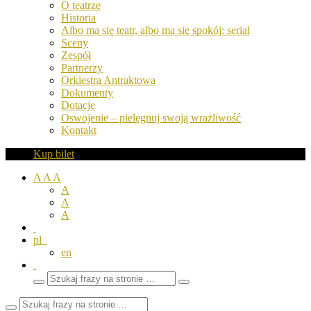
O teatrze
Historia
Albo ma się teatr, albo ma się spokój: serial
Sceny
Zespół
Partnerzy
Orkiestra Antraktowa
Dokumenty
Dotacje
Oswojenie – pielęgnuj swoją wrażliwość
Kontakt
Kup bilet
A
A
A
A
A
A
pl
en
Wyszukaj
Zamknij
frazy
pole
wyszukiwarki