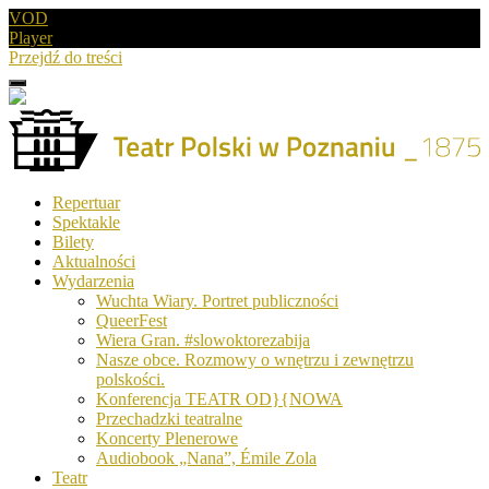
VOD
Player
Przejdź do treści
Menu
Drugie
logo
Logo
Repertuar
-
Spektakle
Teatr
Bilety
Polski
Aktualności
w
Wydarzenia
Poznaniu
Wuchta Wiary. Portret publiczności
QueerFest
Wiera Gran. #slowoktorezabija
Nasze obce. Rozmowy o wnętrzu i zewnętrzu
polskości.
Konferencja TEATR OD}{NOWA
Przechadzki teatralne
Koncerty Plenerowe
Audiobook „Nana”, Émile Zola
Teatr