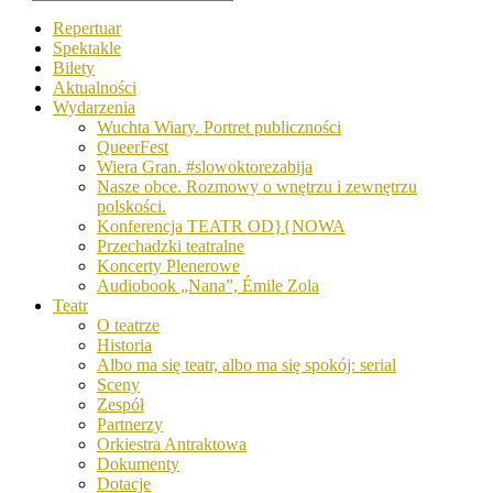
Repertuar
Spektakle
Bilety
Aktualności
Wydarzenia
Wuchta Wiary. Portret publiczności
QueerFest
Wiera Gran. #slowoktorezabija
Nasze obce. Rozmowy o wnętrzu i zewnętrzu
polskości.
Konferencja TEATR OD}{NOWA
Przechadzki teatralne
Koncerty Plenerowe
Audiobook „Nana”, Émile Zola
Teatr
O teatrze
Historia
Albo ma się teatr, albo ma się spokój: serial
Sceny
Zespół
Partnerzy
Orkiestra Antraktowa
Dokumenty
Dotacje