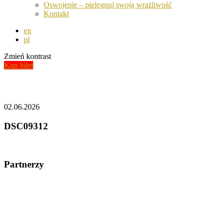
Oswojenie – pielęgnuj swoją wrażliwość
Kontakt
en
pl
Zmień kontrast
Kup bilet
Aktualności
02.06.2026
DSC09312
Partnerzy