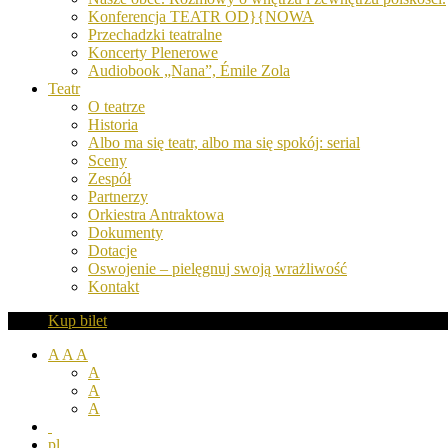
Konferencja TEATR OD}{NOWA
Przechadzki teatralne
Koncerty Plenerowe
Audiobook „Nana”, Émile Zola
Teatr
O teatrze
Historia
Albo ma się teatr, albo ma się spokój: serial
Sceny
Zespół
Partnerzy
Orkiestra Antraktowa
Dokumenty
Dotacje
Oswojenie – pielęgnuj swoją wrażliwość
Kontakt
Kup bilet
A
A
A
A
A
A
pl