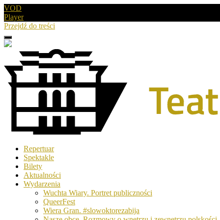
VOD
Player
Przejdź do treści
Menu
Drugie
logo
Logo
Repertuar
-
Spektakle
Teatr
Bilety
Polski
Aktualności
w
Wydarzenia
Poznaniu
Wuchta Wiary. Portret publiczności
QueerFest
Wiera Gran. #slowoktorezabija
Nasze obce. Rozmowy o wnętrzu i zewnętrzu polskości.