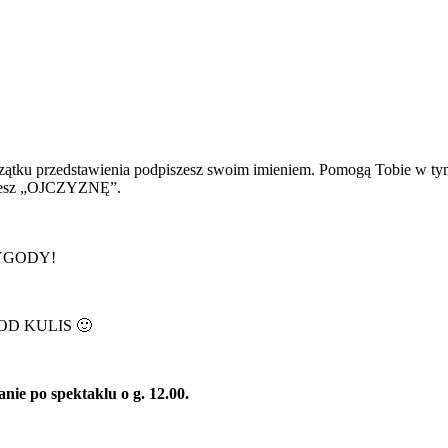
a początku przedstawienia podpiszesz swoim imieniem. Pomogą T
ujesz „OJCZYZNĘ”.
RZYGODY!
I OD KULIS 🙂
nie po spektaklu o g. 12.00.