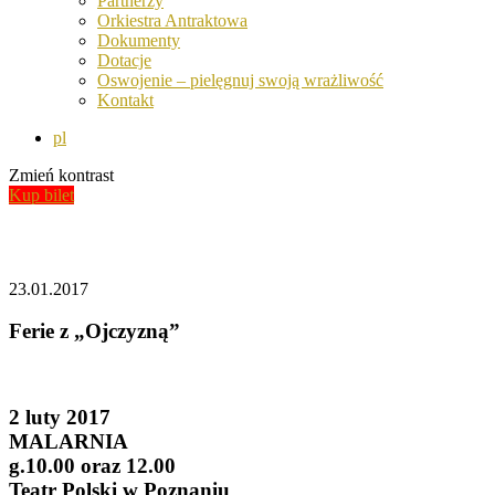
Partnerzy
Orkiestra Antraktowa
Dokumenty
Dotacje
Oswojenie – pielęgnuj swoją wrażliwość
Kontakt
pl
Zmień kontrast
Kup bilet
Aktualności
23.01.2017
Ferie z „Ojczyzną”
2 luty 2017
MALARNIA
g.10.00 oraz 12.00
Teatr Polski w Poznaniu