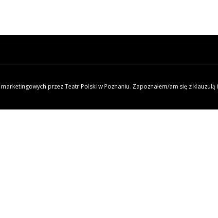
arketingowych przez Teatr Polski w Poznaniu. Zapoznałem/am się z klauzulą