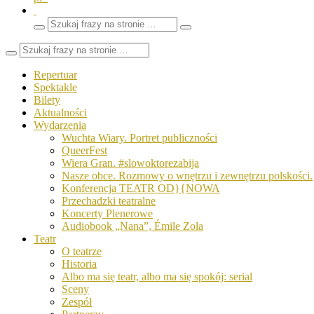
Wyszukaj
Zamknij
frazy
pole
wyszukiwarki
Repertuar
Spektakle
Bilety
Aktualności
Wydarzenia
Wuchta Wiary. Portret publiczności
QueerFest
Wiera Gran. #slowoktorezabija
Nasze obce. Rozmowy o wnętrzu i zewnętrzu polskości.
Konferencja TEATR OD}{NOWA
Przechadzki teatralne
Koncerty Plenerowe
Audiobook „Nana”, Émile Zola
Teatr
O teatrze
Historia
Albo ma się teatr, albo ma się spokój: serial
Sceny
Zespół