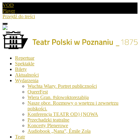
VOD
Player
Przejdź do treści
Menu
Drugie
logo
Logo
Repertuar
-
Spektakle
Teatr
Bilety
Polski
Aktualności
w
Wydarzenia
Poznaniu
Wuchta Wiary. Portret publiczności
QueerFest
Wiera Gran. #slowoktorezabija
Nasze obce. Rozmowy o wnętrzu i zewnętrzu
polskości.
Konferencja TEATR OD}{NOWA
Przechadzki teatralne
Koncerty Plenerowe
Audiobook „Nana”, Émile Zola
Teatr