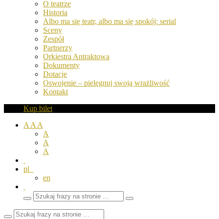
O teatrze
Historia
Albo ma się teatr, albo ma się spokój: serial
Sceny
Zespół
Partnerzy
Orkiestra Antraktowa
Dokumenty
Dotacje
Oswojenie – pielęgnuj swoją wrażliwość
Kontakt
Kup bilet
A
A
A
A
A
A
pl
en
Wyszukaj
Zamknij
frazy
pole
wyszukiwarki