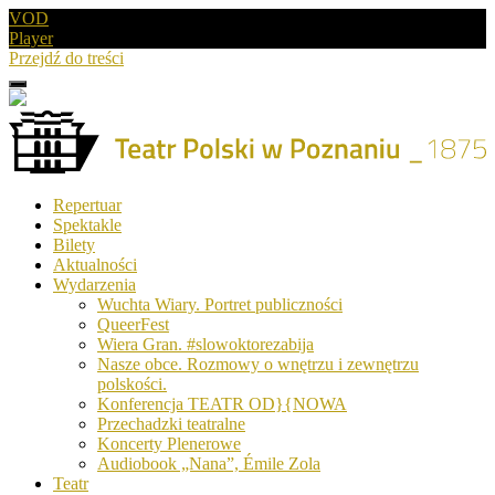
VOD
Player
Przejdź do treści
Menu
Drugie
logo
Logo
Repertuar
-
Spektakle
Teatr
Bilety
Polski
Aktualności
w
Wydarzenia
Poznaniu
Wuchta Wiary. Portret publiczności
QueerFest
Wiera Gran. #slowoktorezabija
Nasze obce. Rozmowy o wnętrzu i zewnętrzu
polskości.
Konferencja TEATR OD}{NOWA
Przechadzki teatralne
Koncerty Plenerowe
Audiobook „Nana”, Émile Zola
Teatr