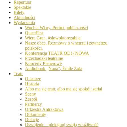
Repertuar
Spektakle
Bilety
Aktualności
Wydarzenia
Wuchta Wiary. Portret publiczności
QueerFest
Wiera Gran. #slowoktorezabija
Nasze obce. Rozmowy o wnętrzu i zewnętrzu
polskości.
Konferencja TEATR OD}{NOWA
Przechadzki teatralne
Koncerty Plenerowe
Audiobook „Nana”, Émile Zola
Teatr
O teatrze
Historia
Albo ma się teatr, albo ma się spokój: serial
Sceny
Zespół
Partnerzy
Orkiestra Antraktowa
Dokumenty
Dotacje
Oswojenie – pielęgnuj swoją wrażliwość