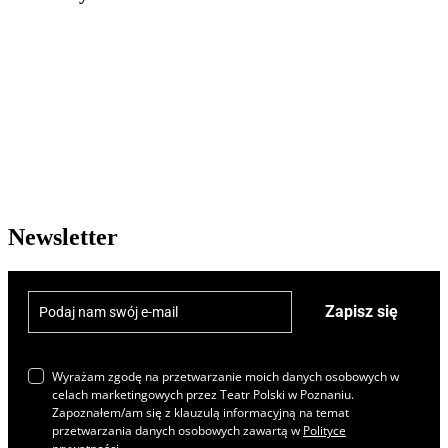
Newsletter
Zapisz się
Wyrażam zgodę na przetwarzanie moich danych osobowych w
celach marketingowych przez Teatr Polski w Poznaniu.
Zapoznałem/am się z klauzulą informacyjną na temat
przetwarzania danych osobowych zawartą w
Polityce