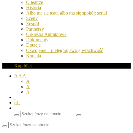
O teatrze
Historia
Albo ma się teatr, albo ma się spokój: serial
Sceny
Zespół
Partnerzy
Orkiestra Antraktowa
Dokumenty
Dotacje
Oswojenie – pielęgnuj swoją wrażliwość
Kontakt
Kup bilet
A
A
A
A
A
A
pl
Wyszukaj
Zamknij
frazy
pole
wyszukiwarki