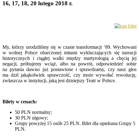
16, 17, 18, 20 lutego 2018 r.
My, którzy urodziliśmy się w czasie transformacji ’89. Wychowani
w wolnej Polsce obarczonej mitami wykluczających się narracji
historycznych i ciągłej walki między martyrologią a chęcią jej
negacji, próbujemy wciąż, albo na powrót, odpowiedzieć sobie
na pytania dawno już postawione i sprawdzamy, czy nasz głos
ma dziś jakąkolwiek sprawczość, czy może wywołać rewolucję,
zwłaszcza w instytucji, jaką jest dzisiejszy Teatr w Polsce.
Bilety w cenach:
50 PLN normalny;
30 PLN ulgowy;
Grupy powyżej 15 osób 25 PLN. Bilet dla opiekuna Grupy 5
PLN.