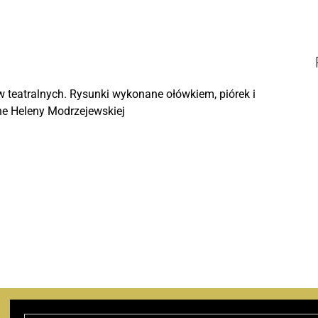
kontakt
audiobook „nana”, émile
zola
w teatralnych. Rysunki wykonane ołówkiem, piórek i
ne Heleny Modrzejewskiej