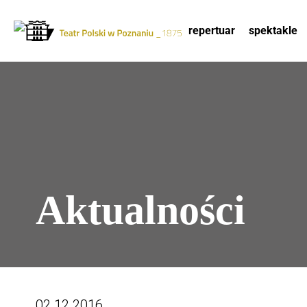
repertuar
spektakle
Drugie
Logo
logo
-
Przejdź
Teatr
do
Polski
treści
w
Poznaniu
Aktualności
02.12.2016