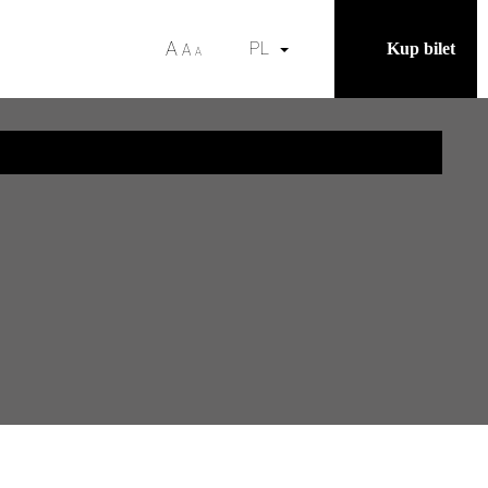
A
PL
Kup bilet
A
A
Wyszukaj frazy
A
EN
A
A