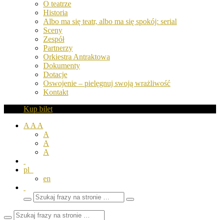
O teatrze
Historia
Albo ma się teatr, albo ma się spokój: serial
Sceny
Zespół
Partnerzy
Orkiestra Antraktowa
Dokumenty
Dotacje
Oswojenie – pielęgnuj swoją wrażliwość
Kontakt
Kup bilet
A
A
A
A
A
A
pl
en
Wyszukaj
Zamknij
frazy
pole
wyszukiwarki