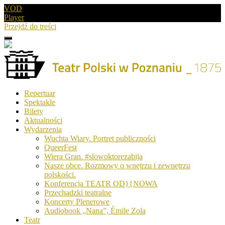
VOD
Player
Przejdź do treści
Menu
Drugie
logo
Logo
Repertuar
-
Spektakle
Teatr
Bilety
Polski
Aktualności
w
Wydarzenia
Poznaniu
Wuchta Wiary. Portret publiczności
QueerFest
Wiera Gran. #slowoktorezabija
Nasze obce. Rozmowy o wnętrzu i zewnętrzu
polskości.
Konferencja TEATR OD}{NOWA
Przechadzki teatralne
Koncerty Plenerowe
Audiobook „Nana”, Émile Zola
Teatr