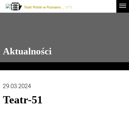
Drugie
Logo
Men
logo
-
Przejdź
Teatr
do
Polski
treści
w
Poznaniu
Aktualności
29.03.2024
Teatr-51