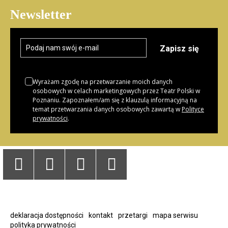
Newsletter
Zapisz się
Wyrażam zgodę na przetwarzanie moich danych
osobowych w celach marketingowych przez Teatr Polski w
Poznaniu. Zapoznałem/am się z klauzulą informacyjną na
temat przetwarzania danych osobowych zawartą w
Polityce
prywatności
.
Youtube
Facebook
Twitter
Instagram
Strona
Biuletynu
deklaracja dostępności
kontakt
przetargi
mapa serwisu
polityka prywatności
z
Informacji