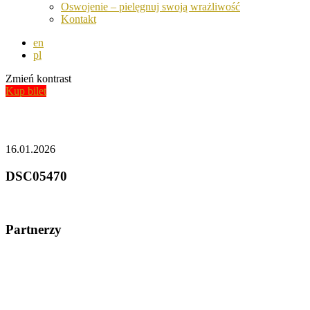
Oswojenie – pielęgnuj swoją wrażliwość
Kontakt
en
pl
Zmień kontrast
Kup bilet
Aktualności
16.01.2026
DSC05470
Partnerzy