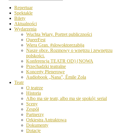
Repertuar
Spektakle
Bilety
Aktualności
Wydarzenia
Wuchta Wiary. Portret publiczności
QueerFest
Wiera Gran. #slowoktorezabija
Nasze obce. Rozmowy o wnętrzu i zewnętrzu
polskości.
Konferencja TEATR OD}{NOWA
Przechadzki teatralne
Koncerty Plenerowe
Audiobook „Nana”, Émile Zola
Teatr
O teatrze
Historia
Albo ma się teatr, albo ma się spokój: serial
Sceny
Zespół
Partnerzy
Orkiestra Antraktowa
Dokumenty
Dotacje