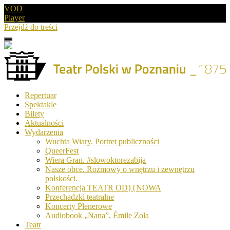
VOD
Player
Przejdź do treści
Menu
Drugie
logo
Logo
Repertuar
-
Spektakle
Teatr
Bilety
Polski
Aktualności
w
Wydarzenia
Poznaniu
Wuchta Wiary. Portret publiczności
QueerFest
Wiera Gran. #slowoktorezabija
Nasze obce. Rozmowy o wnętrzu i zewnętrzu
polskości.
Konferencja TEATR OD}{NOWA
Przechadzki teatralne
Koncerty Plenerowe
Audiobook „Nana”, Émile Zola
Teatr