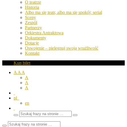
O teatrze
Historia
Albo ma się teatr, albo ma się spokój: serial
Sceny
Zespół
Partnerzy
Orkiestra Antraktowa
Dokumenty
Dotacje
Oswojenie – pielęgnuj swoją wrażliwość
Kontakt
Kup bilet
A
A
A
A
A
A
pl
en
Wyszukaj
Zamknij
frazy
pole
wyszukiwarki