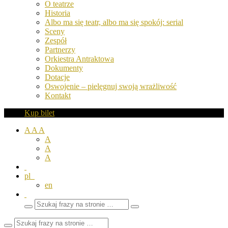
O teatrze
Historia
Albo ma się teatr, albo ma się spokój: serial
Sceny
Zespół
Partnerzy
Orkiestra Antraktowa
Dokumenty
Dotacje
Oswojenie – pielęgnuj swoją wrażliwość
Kontakt
Kup bilet
A
A
A
A
A
A
pl
en
Wyszukaj
Zamknij
frazy
pole
wyszukiwarki