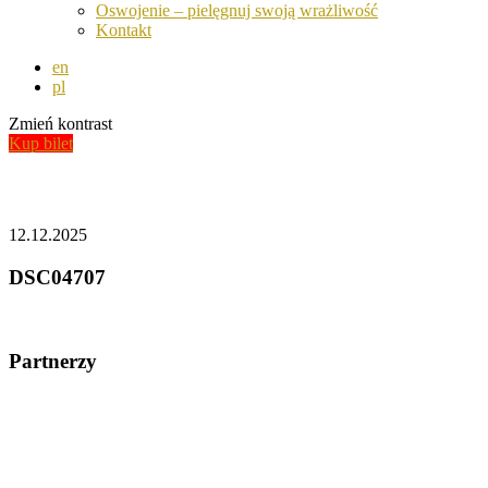
Oswojenie – pielęgnuj swoją wrażliwość
Kontakt
en
pl
Zmień kontrast
Kup bilet
Aktualności
12.12.2025
DSC04707
Partnerzy