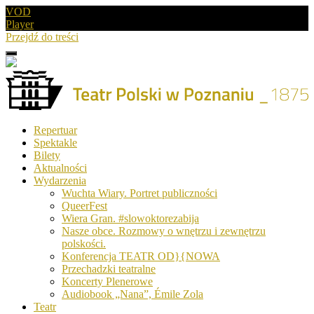
VOD
Player
Przejdź do treści
Menu
Drugie
logo
Logo
Repertuar
-
Spektakle
Teatr
Bilety
Polski
Aktualności
w
Wydarzenia
Poznaniu
Wuchta Wiary. Portret publiczności
QueerFest
Wiera Gran. #slowoktorezabija
Nasze obce. Rozmowy o wnętrzu i zewnętrzu
polskości.
Konferencja TEATR OD}{NOWA
Przechadzki teatralne
Koncerty Plenerowe
Audiobook „Nana”, Émile Zola
Teatr