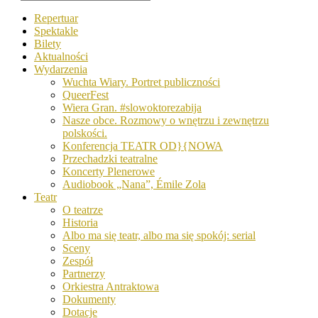
Repertuar
Spektakle
Bilety
Aktualności
Wydarzenia
Wuchta Wiary. Portret publiczności
QueerFest
Wiera Gran. #slowoktorezabija
Nasze obce. Rozmowy o wnętrzu i zewnętrzu
polskości.
Konferencja TEATR OD}{NOWA
Przechadzki teatralne
Koncerty Plenerowe
Audiobook „Nana”, Émile Zola
Teatr
O teatrze
Historia
Albo ma się teatr, albo ma się spokój: serial
Sceny
Zespół
Partnerzy
Orkiestra Antraktowa
Dokumenty
Dotacje