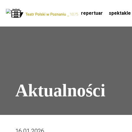
repertuar
spektakle
Drugie
Logo
logo
-
Przejdź
Teatr
do
Polski
treści
w
Poznaniu
Aktualności
16.01.2026