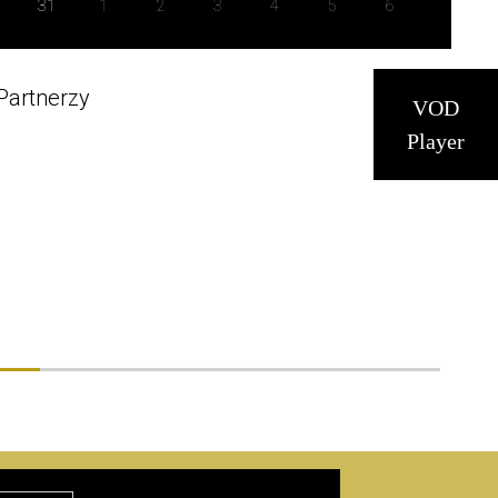
31
1
2
3
4
5
6
Partnerzy
VOD
Player