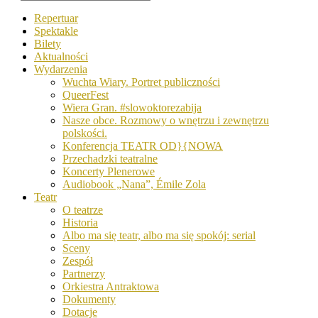
Repertuar
Spektakle
Bilety
Aktualności
Wydarzenia
Wuchta Wiary. Portret publiczności
QueerFest
Wiera Gran. #slowoktorezabija
Nasze obce. Rozmowy o wnętrzu i zewnętrzu
polskości.
Konferencja TEATR OD}{NOWA
Przechadzki teatralne
Koncerty Plenerowe
Audiobook „Nana”, Émile Zola
Teatr
O teatrze
Historia
Albo ma się teatr, albo ma się spokój: serial
Sceny
Zespół
Partnerzy
Orkiestra Antraktowa
Dokumenty
Dotacje