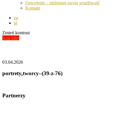
Oswojenie – pielęgnuj swoją wrażliwość
Kontakt
en
pl
Zmień kontrast
Kup bilet
Aktualności
03.04.2026
portrety,tworcy–(39-z-76)
Partnerzy