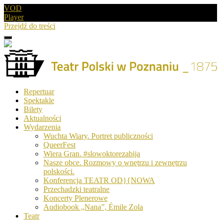
VOD
Player
Przejdź do treści
Menu
Drugie
logo
Logo
Repertuar
-
Spektakle
Teatr
Bilety
Polski
Aktualności
w
Wydarzenia
Poznaniu
Wuchta Wiary. Portret publiczności
QueerFest
Wiera Gran. #slowoktorezabija
Nasze obce. Rozmowy o wnętrzu i zewnętrzu
polskości.
Konferencja TEATR OD}{NOWA
Przechadzki teatralne
Koncerty Plenerowe
Audiobook „Nana”, Émile Zola
Teatr