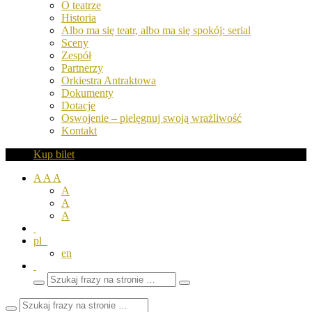
O teatrze
Historia
Albo ma się teatr, albo ma się spokój: serial
Sceny
Zespół
Partnerzy
Orkiestra Antraktowa
Dokumenty
Dotacje
Oswojenie – pielęgnuj swoją wrażliwość
Kontakt
Kup bilet
A
A
A
A
A
A
pl
en
Wyszukaj
Zamknij
frazy
pole
wyszukiwarki