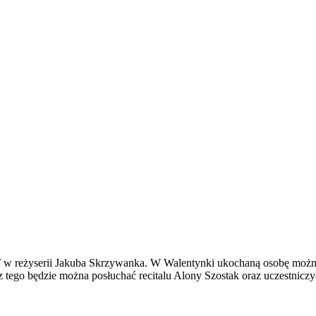
I
w reżyserii Jakuba Skrzywanka. W Walentynki ukochaną osobę można
 tego będzie można posłuchać recitalu Alony Szostak oraz uczestniczyć