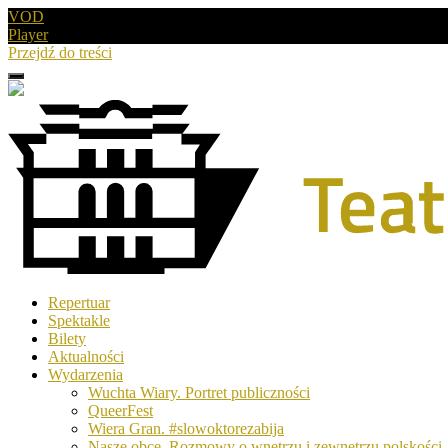
VOD
Player
Przejdź do treści
Menu
Drugie
logo
Logo
Repertuar
-
Spektakle
Teatr
Bilety
Polski
Aktualności
w
Wydarzenia
Poznaniu
Wuchta Wiary. Portret publiczności
QueerFest
Wiera Gran. #slowoktorezabija
Nasze obce. Rozmowy o wnętrzu i zewnętrzu polskości.