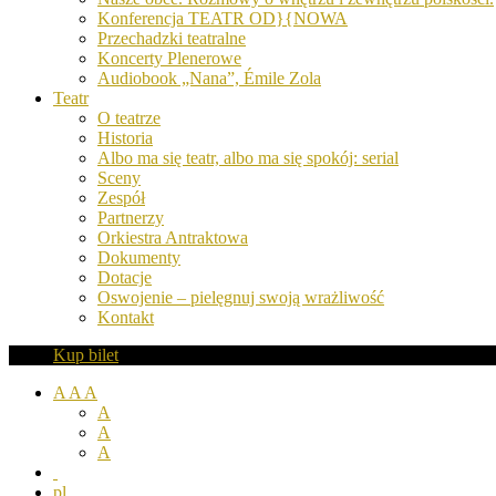
Konferencja TEATR OD}{NOWA
Przechadzki teatralne
Koncerty Plenerowe
Audiobook „Nana”, Émile Zola
Teatr
O teatrze
Historia
Albo ma się teatr, albo ma się spokój: serial
Sceny
Zespół
Partnerzy
Orkiestra Antraktowa
Dokumenty
Dotacje
Oswojenie – pielęgnuj swoją wrażliwość
Kontakt
Kup bilet
A
A
A
A
A
A
pl