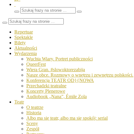
Wyszukaj
Zamknij
frazy
pole
wyszukiwarki
Repertuar
Spektakle
Bilety
Aktualności
Wydarzenia
Wuchta Wiary. Portret publiczności
QueerFest
Wiera Gran. #slowoktorezabija
Nasze obce. Rozmowy o wnętrzu i zewnętrzu polskości.
Konferencja TEATR OD}{NOWA
Przechadzki teatralne
Koncerty Plenerowe
Audiobook „Nana”, Émile Zola
Teatr
O teatrze
Historia
Albo ma się teatr, albo ma się spokój: serial
Sceny
Zespół