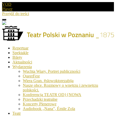
VOD
Player
Przejdź do treści
Menu
Drugie
logo
Logo
Repertuar
-
Spektakle
Teatr
Bilety
Polski
Aktualności
w
Wydarzenia
Poznaniu
Wuchta Wiary. Portret publiczności
QueerFest
Wiera Gran. #slowoktorezabija
Nasze obce. Rozmowy o wnętrzu i zewnętrzu
polskości.
Konferencja TEATR OD}{NOWA
Przechadzki teatralne
Koncerty Plenerowe
Audiobook „Nana”, Émile Zola
Teatr