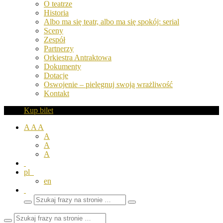
O teatrze
Historia
Albo ma się teatr, albo ma się spokój: serial
Sceny
Zespół
Partnerzy
Orkiestra Antraktowa
Dokumenty
Dotacje
Oswojenie – pielęgnuj swoją wrażliwość
Kontakt
Kup bilet
A
A
A
A
A
A
pl
en
Wyszukaj
Zamknij
frazy
pole
wyszukiwarki