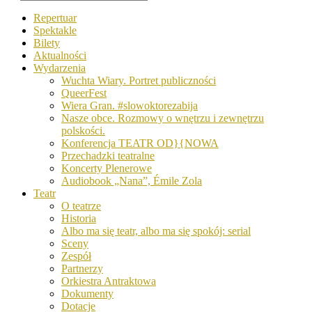
Repertuar
Spektakle
Bilety
Aktualności
Wydarzenia
Wuchta Wiary. Portret publiczności
QueerFest
Wiera Gran. #slowoktorezabija
Nasze obce. Rozmowy o wnętrzu i zewnętrzu
polskości.
Konferencja TEATR OD}{NOWA
Przechadzki teatralne
Koncerty Plenerowe
Audiobook „Nana”, Émile Zola
Teatr
O teatrze
Historia
Albo ma się teatr, albo ma się spokój: serial
Sceny
Zespół
Partnerzy
Orkiestra Antraktowa
Dokumenty
Dotacje