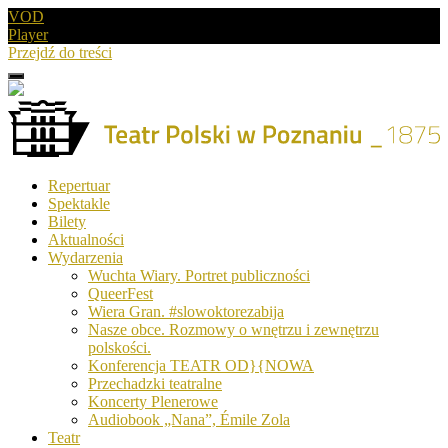
VOD
Player
Przejdź do treści
Menu
Drugie
logo
Logo
Repertuar
-
Spektakle
Teatr
Bilety
Polski
Aktualności
w
Wydarzenia
Poznaniu
Wuchta Wiary. Portret publiczności
QueerFest
Wiera Gran. #slowoktorezabija
Nasze obce. Rozmowy o wnętrzu i zewnętrzu
polskości.
Konferencja TEATR OD}{NOWA
Przechadzki teatralne
Koncerty Plenerowe
Audiobook „Nana”, Émile Zola
Teatr