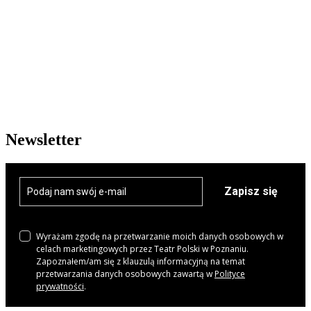
Newsletter
Zapisz się
Wyrażam zgodę na przetwarzanie moich danych osobowych w
celach marketingowych przez Teatr Polski w Poznaniu.
Zapoznałem/am się z klauzulą informacyjną na temat
przetwarzania danych osobowych zawartą w
Polityce
prywatności
.