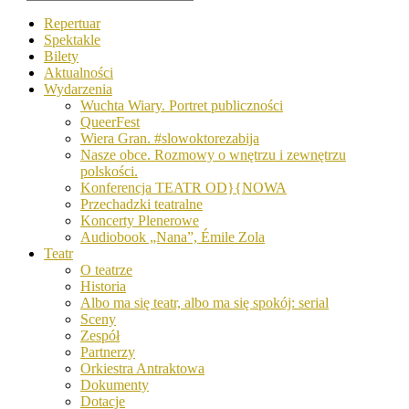
Repertuar
Spektakle
Bilety
Aktualności
Wydarzenia
Wuchta Wiary. Portret publiczności
QueerFest
Wiera Gran. #slowoktorezabija
Nasze obce. Rozmowy o wnętrzu i zewnętrzu
polskości.
Konferencja TEATR OD}{NOWA
Przechadzki teatralne
Koncerty Plenerowe
Audiobook „Nana”, Émile Zola
Teatr
O teatrze
Historia
Albo ma się teatr, albo ma się spokój: serial
Sceny
Zespół
Partnerzy
Orkiestra Antraktowa
Dokumenty
Dotacje