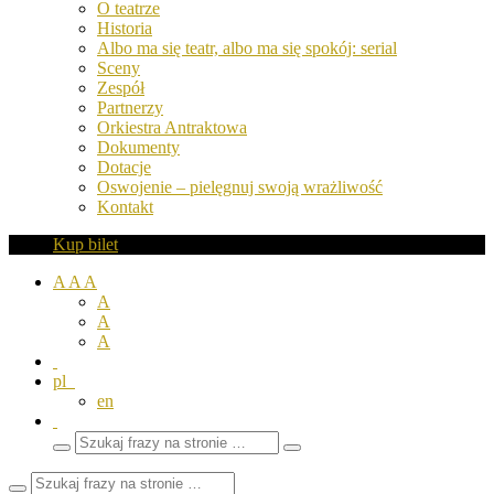
O teatrze
Historia
Albo ma się teatr, albo ma się spokój: serial
Sceny
Zespół
Partnerzy
Orkiestra Antraktowa
Dokumenty
Dotacje
Oswojenie – pielęgnuj swoją wrażliwość
Kontakt
Kup bilet
A
A
A
A
A
A
pl
en
Wyszukaj
Zamknij
frazy
pole
wyszukiwarki