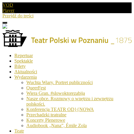
VOD
Player
Przejdź do treści
Menu
Drugie
logo
Logo
Repertuar
-
Spektakle
Teatr
Bilety
Polski
Aktualności
w
Wydarzenia
Poznaniu
Wuchta Wiary. Portret publiczności
QueerFest
Wiera Gran. #slowoktorezabija
Nasze obce. Rozmowy o wnętrzu i zewnętrzu
polskości.
Konferencja TEATR OD}{NOWA
Przechadzki teatralne
Koncerty Plenerowe
Audiobook „Nana”, Émile Zola
Teatr