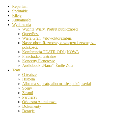
Repertuar
Spektakle
Bilety
Aktualności
Wydarzenia
Wuchta Wiary. Portret publiczności
QueerFest
Wiera Gran. #slowoktorezabija
Nasze obce. Rozmowy o wnętrzu i zewnętrzu
polskości.
Konferencja TEATR OD}{NOWA
Przechadzki teatralne
Koncerty Plenerowe
Audiobook „Nana”, Émile Zola
Teatr
O teatrze
Historia
Albo ma się teatr, albo ma się spokój: serial
Sceny
Zespół
Partnerzy
Orkiestra Antraktowa
Dokumenty
Dotacje