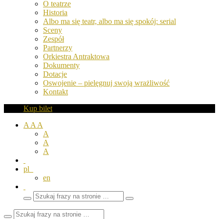
O teatrze
Historia
Albo ma się teatr, albo ma się spokój: serial
Sceny
Zespół
Partnerzy
Orkiestra Antraktowa
Dokumenty
Dotacje
Oswojenie – pielęgnuj swoją wrażliwość
Kontakt
Kup bilet
A
A
A
A
A
A
pl
en
Wyszukaj
Zamknij
frazy
pole
wyszukiwarki