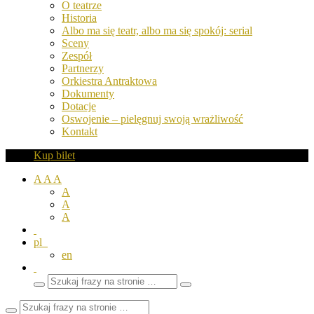
O teatrze
Historia
Albo ma się teatr, albo ma się spokój: serial
Sceny
Zespół
Partnerzy
Orkiestra Antraktowa
Dokumenty
Dotacje
Oswojenie – pielęgnuj swoją wrażliwość
Kontakt
Kup bilet
A
A
A
A
A
A
pl
en
Wyszukaj
Zamknij
frazy
pole
wyszukiwarki