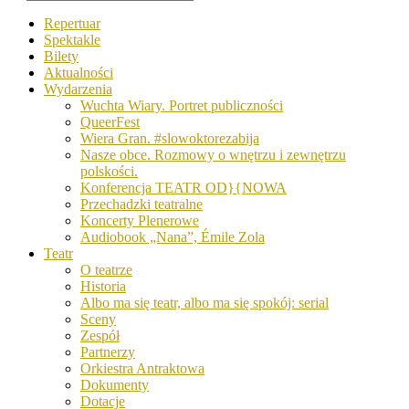
Repertuar
Spektakle
Bilety
Aktualności
Wydarzenia
Wuchta Wiary. Portret publiczności
QueerFest
Wiera Gran. #slowoktorezabija
Nasze obce. Rozmowy o wnętrzu i zewnętrzu
polskości.
Konferencja TEATR OD}{NOWA
Przechadzki teatralne
Koncerty Plenerowe
Audiobook „Nana”, Émile Zola
Teatr
O teatrze
Historia
Albo ma się teatr, albo ma się spokój: serial
Sceny
Zespół
Partnerzy
Orkiestra Antraktowa
Dokumenty
Dotacje