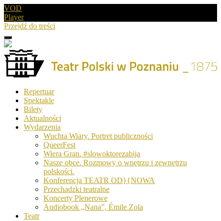
VOD
Player
Przejdź do treści
Menu
Drugie
logo
Logo
Repertuar
-
Spektakle
Teatr
Bilety
Polski
Aktualności
w
Wydarzenia
Poznaniu
Wuchta Wiary. Portret publiczności
QueerFest
Wiera Gran. #slowoktorezabija
Nasze obce. Rozmowy o wnętrzu i zewnętrzu
polskości.
Konferencja TEATR OD}{NOWA
Przechadzki teatralne
Koncerty Plenerowe
Audiobook „Nana”, Émile Zola
Teatr