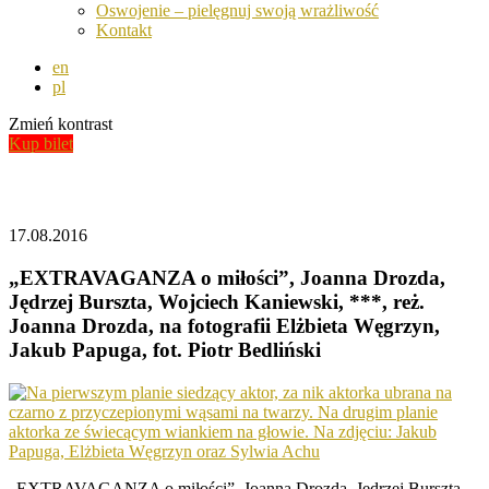
Oswojenie – pielęgnuj swoją wrażliwość
Kontakt
en
pl
Zmień kontrast
Kup bilet
Aktualności
17.08.2016
„EXTRAVAGANZA o miłości”, Joanna Drozda,
Jędrzej Burszta, Wojciech Kaniewski, ***, reż.
Joanna Drozda, na fotografii Elżbieta Węgrzyn,
Jakub Papuga, fot. Piotr Bedliński
„EXTRAVAGANZA o miłości”, Joanna Drozda, Jędrzej Burszta,