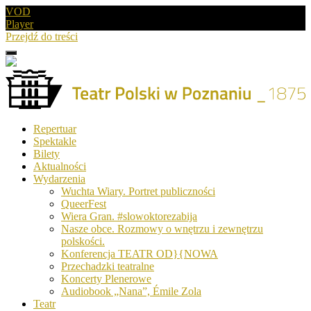
VOD
Player
Przejdź do treści
Menu
Drugie
logo
Logo
Repertuar
-
Spektakle
Teatr
Bilety
Polski
Aktualności
w
Wydarzenia
Poznaniu
Wuchta Wiary. Portret publiczności
QueerFest
Wiera Gran. #slowoktorezabija
Nasze obce. Rozmowy o wnętrzu i zewnętrzu
polskości.
Konferencja TEATR OD}{NOWA
Przechadzki teatralne
Koncerty Plenerowe
Audiobook „Nana”, Émile Zola
Teatr