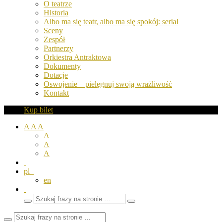
O teatrze
Historia
Albo ma się teatr, albo ma się spokój: serial
Sceny
Zespół
Partnerzy
Orkiestra Antraktowa
Dokumenty
Dotacje
Oswojenie – pielęgnuj swoją wrażliwość
Kontakt
Kup bilet
A
A
A
A
A
A
pl
en
Wyszukaj
Zamknij
frazy
pole
wyszukiwarki