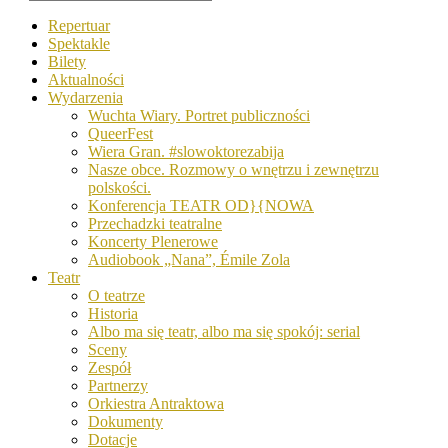
Repertuar
Spektakle
Bilety
Aktualności
Wydarzenia
Wuchta Wiary. Portret publiczności
QueerFest
Wiera Gran. #slowoktorezabija
Nasze obce. Rozmowy o wnętrzu i zewnętrzu
polskości.
Konferencja TEATR OD}{NOWA
Przechadzki teatralne
Koncerty Plenerowe
Audiobook „Nana”, Émile Zola
Teatr
O teatrze
Historia
Albo ma się teatr, albo ma się spokój: serial
Sceny
Zespół
Partnerzy
Orkiestra Antraktowa
Dokumenty
Dotacje