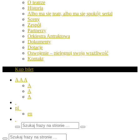
O teatrze
Historia
Albo ma się teatr, albo ma się spokój: serial
Sceny
Zespół
Partnerzy
Orkiestra Antraktowa
Dokumenty
Dotacje
Oswojenie – pielęgnuj swoją wrażliwość
Kontakt
Kup bilet
A
A
A
A
A
A
pl
en
Wyszukaj
Zamknij
frazy
pole
wyszukiwarki