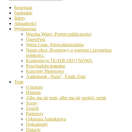
Repertuar
Spektakle
Bilety
Aktualności
Wydarzenia
Wuchta Wiary. Portret publiczności
QueerFest
Wiera Gran. #slowoktorezabija
Nasze obce. Rozmowy o wnętrzu i zewnętrzu
polskości.
Konferencja TEATR OD}{NOWA
Przechadzki teatralne
Koncerty Plenerowe
Audiobook „Nana”, Émile Zola
Teatr
O teatrze
Historia
Albo ma się teatr, albo ma się spokój: serial
Sceny
Zespół
Partnerzy
Orkiestra Antraktowa
Dokumenty
Dotacje