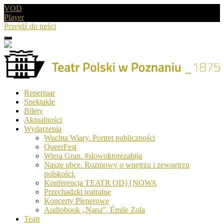
VOD
Player
Przejdź do treści
Menu
Drugie
logo
Logo
Repertuar
-
Spektakle
Teatr
Bilety
Polski
Aktualności
w
Wydarzenia
Poznaniu
Wuchta Wiary. Portret publiczności
QueerFest
Wiera Gran. #slowoktorezabija
Nasze obce. Rozmowy o wnętrzu i zewnętrzu
polskości.
Konferencja TEATR OD}{NOWA
Przechadzki teatralne
Koncerty Plenerowe
Audiobook „Nana”, Émile Zola
Teatr