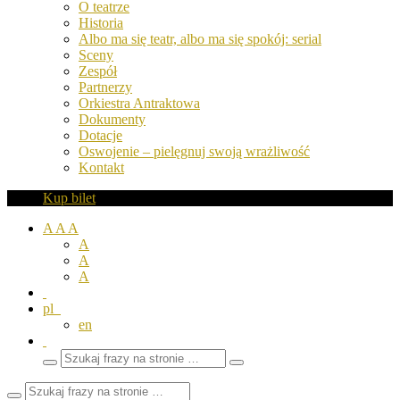
O teatrze
Historia
Albo ma się teatr, albo ma się spokój: serial
Sceny
Zespół
Partnerzy
Orkiestra Antraktowa
Dokumenty
Dotacje
Oswojenie – pielęgnuj swoją wrażliwość
Kontakt
Kup bilet
A
A
A
A
A
A
pl
en
Wyszukaj
Zamknij
frazy
pole
wyszukiwarki