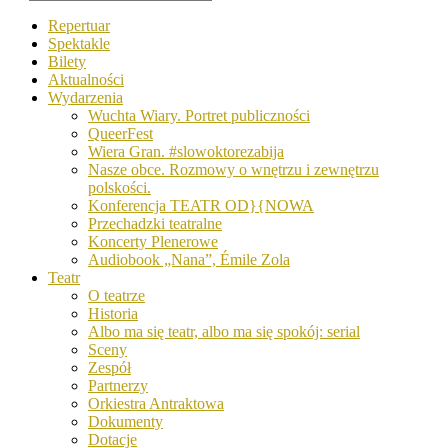
Repertuar
Spektakle
Bilety
Aktualności
Wydarzenia
Wuchta Wiary. Portret publiczności
QueerFest
Wiera Gran. #slowoktorezabija
Nasze obce. Rozmowy o wnętrzu i zewnętrzu
polskości.
Konferencja TEATR OD}{NOWA
Przechadzki teatralne
Koncerty Plenerowe
Audiobook „Nana”, Émile Zola
Teatr
O teatrze
Historia
Albo ma się teatr, albo ma się spokój: serial
Sceny
Zespół
Partnerzy
Orkiestra Antraktowa
Dokumenty
Dotacje