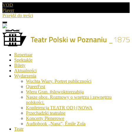
VOD
Player
Przejdź do treści
Menu
Drugie
logo
Logo
Repertuar
-
Spektakle
Teatr
Bilety
Polski
Aktualności
w
Wydarzenia
Poznaniu
Wuchta Wiary. Portret publiczności
QueerFest
Wiera Gran. #slowoktorezabija
Nasze obce. Rozmowy o wnętrzu i zewnętrzu
polskości.
Konferencja TEATR OD}{NOWA
Przechadzki teatralne
Koncerty Plenerowe
Audiobook „Nana”, Émile Zola
Teatr