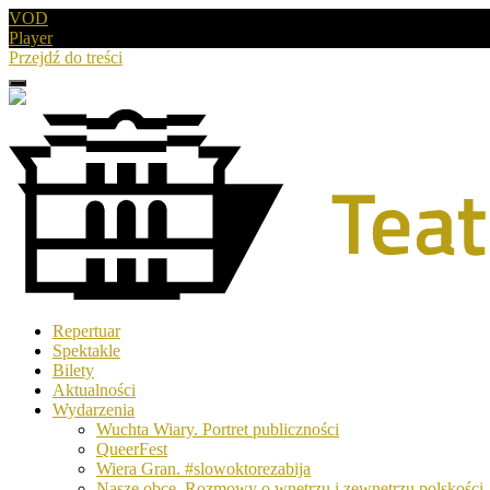
VOD
Player
Przejdź do treści
Menu
Drugie
logo
Logo
Repertuar
-
Spektakle
Teatr
Bilety
Polski
Aktualności
w
Wydarzenia
Poznaniu
Wuchta Wiary. Portret publiczności
QueerFest
Wiera Gran. #slowoktorezabija
Nasze obce. Rozmowy o wnętrzu i zewnętrzu polskości.