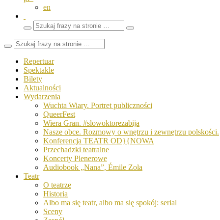
en
Wyszukaj
Zamknij
frazy
pole
wyszukiwarki
Repertuar
Spektakle
Bilety
Aktualności
Wydarzenia
Wuchta Wiary. Portret publiczności
QueerFest
Wiera Gran. #slowoktorezabija
Nasze obce. Rozmowy o wnętrzu i zewnętrzu polskości.
Konferencja TEATR OD}{NOWA
Przechadzki teatralne
Koncerty Plenerowe
Audiobook „Nana”, Émile Zola
Teatr
O teatrze
Historia
Albo ma się teatr, albo ma się spokój: serial
Sceny