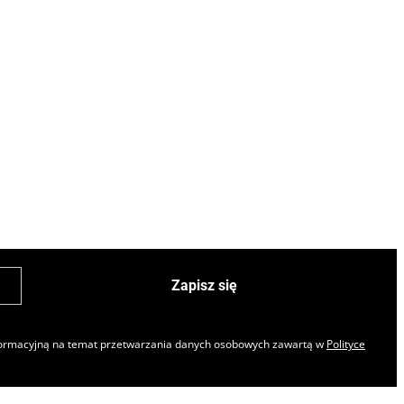
Zapisz się
nformacyjną na temat przetwarzania danych osobowych zawartą w
Polityce