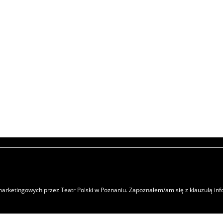
rketingowych przez Teatr Polski w Poznaniu. Zapoznałem/am się z klauzulą i