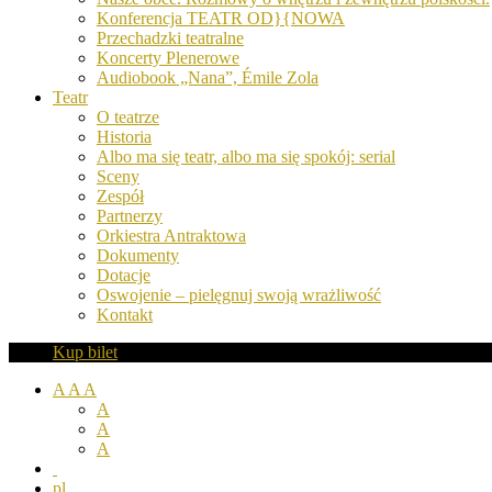
Konferencja TEATR OD}{NOWA
Przechadzki teatralne
Koncerty Plenerowe
Audiobook „Nana”, Émile Zola
Teatr
O teatrze
Historia
Albo ma się teatr, albo ma się spokój: serial
Sceny
Zespół
Partnerzy
Orkiestra Antraktowa
Dokumenty
Dotacje
Oswojenie – pielęgnuj swoją wrażliwość
Kontakt
Kup bilet
A
A
A
A
A
A
pl