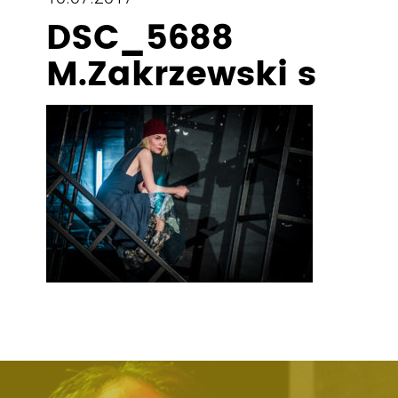
DSC_5688
M.Zakrzewski s