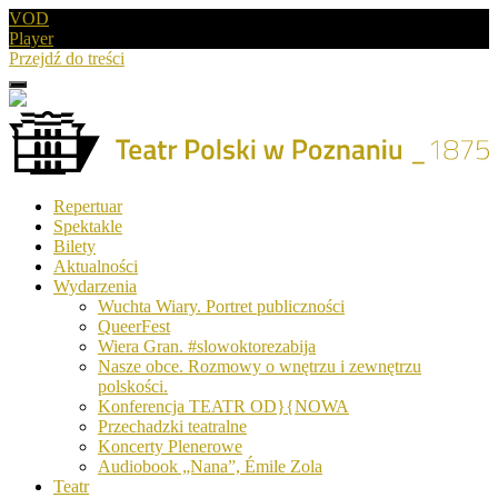
VOD
Player
Przejdź do treści
Menu
Drugie
logo
Logo
Repertuar
-
Spektakle
Teatr
Bilety
Polski
Aktualności
w
Wydarzenia
Poznaniu
Wuchta Wiary. Portret publiczności
QueerFest
Wiera Gran. #slowoktorezabija
Nasze obce. Rozmowy o wnętrzu i zewnętrzu
polskości.
Konferencja TEATR OD}{NOWA
Przechadzki teatralne
Koncerty Plenerowe
Audiobook „Nana”, Émile Zola
Teatr