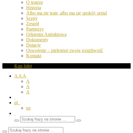
O teatrze
Historia
Albo ma się teatr, albo ma się spokój: serial
Sceny
Zespół
Partnerzy
Orkiestra Antraktowa
Dokumenty
Dotacje
Oswojenie – pielęgnuj swoją wrażliwość
Kontakt
Kup bilet
A
A
A
A
A
A
pl
en
Wyszukaj
Zamknij
frazy
pole
wyszukiwarki