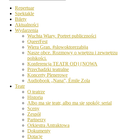
Repertuar
Spektakle
Bilety
Aktualności
Wydarzenia
Wuchta Wiary. Portret publiczności
QueerFest
Wiera Gran. #slowoktorezabija
Nasze obce. Rozmowy o wnętrzu i zewnętrzu
polskości.
Konferencja TEATR OD}{NOWA
Przechadzki teatralne
Koncerty Plenerowe
Audiobook „Nana”, Émile Zola
Teatr
O teatrze
Historia
Albo ma się teatr, albo ma się spokój: serial
Sceny
Zespół
Partnerzy
Orkiestra Antraktowa
Dokumenty
Dotacje