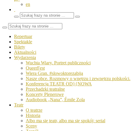
en
Wyszukaj
Zamknij
frazy
pole
wyszukiwarki
Repertuar
Spektakle
Bilety
Aktualności
Wydarzenia
Wuchta Wiary. Portret publiczności
QueerFest
Wiera Gran. #slowoktorezabija
Nasze obce. Rozmowy o wnętrzu i zewnętrzu polskości.
Konferencja TEATR OD}{NOWA
Przechadzki teatralne
Koncerty Plenerowe
Audiobook „Nana”, Émile Zola
Teatr
O teatrze
Historia
Albo ma się teatr, albo ma się spokój: serial
Sceny