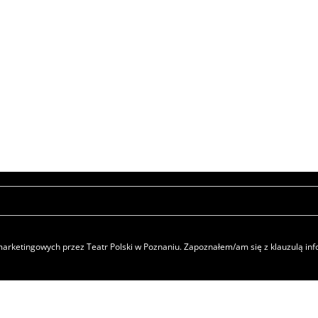
rketingowych przez Teatr Polski w Poznaniu. Zapoznałem/am się z klauzulą i