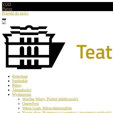
VOD
Player
Przejdź do treści
Menu
Drugie
logo
Logo
Repertuar
-
Spektakle
Teatr
Bilety
Polski
Aktualności
w
Wydarzenia
Poznaniu
Wuchta Wiary. Portret publiczności
QueerFest
Wiera Gran. #slowoktorezabija
Nasze obce. Rozmowy o wnętrzu i zewnętrzu polskości.