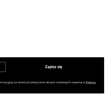
Zapisz się
nformacyjną na temat przetwarzania danych osobowych zawartą w
Polityce