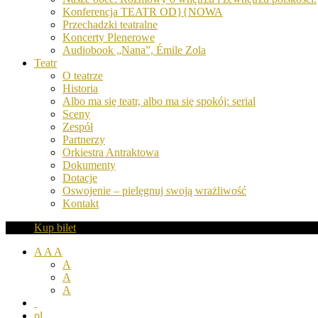
Konferencja TEATR OD}{NOWA
Przechadzki teatralne
Koncerty Plenerowe
Audiobook „Nana”, Émile Zola
Teatr
O teatrze
Historia
Albo ma się teatr, albo ma się spokój: serial
Sceny
Zespół
Partnerzy
Orkiestra Antraktowa
Dokumenty
Dotacje
Oswojenie – pielęgnuj swoją wrażliwość
Kontakt
Kup bilet
A
A
A
A
A
A
pl