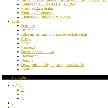
Konferencja TEATR OD}{NOWA
Przechadzki teatralne
Koncerty Plenerowe
Audiobook „Nana”, Émile Zola
Teatr
O teatrze
Historia
Albo ma się teatr, albo ma się spokój: serial
Sceny
Zespół
Partnerzy
Orkiestra Antraktowa
Dokumenty
Dotacje
Oswojenie – pielęgnuj swoją wrażliwość
Kontakt
Kup bilet
A
A
A
A
A
A
pl