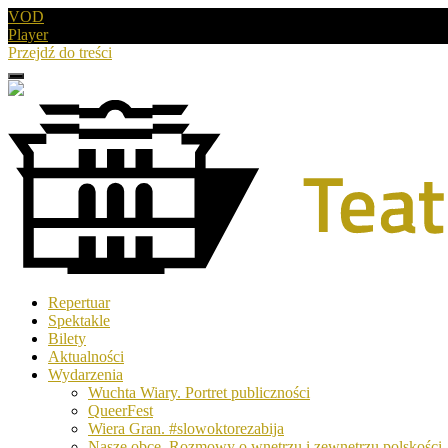
VOD
Player
Przejdź do treści
Menu
Drugie
logo
Logo
Repertuar
-
Spektakle
Teatr
Bilety
Polski
Aktualności
w
Wydarzenia
Poznaniu
Wuchta Wiary. Portret publiczności
QueerFest
Wiera Gran. #slowoktorezabija
Nasze obce. Rozmowy o wnętrzu i zewnętrzu polskości.