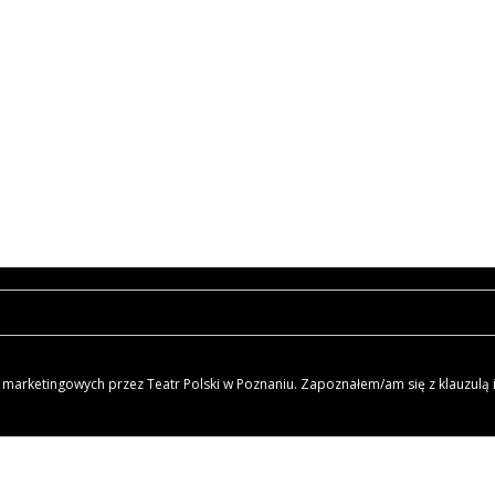
arketingowych przez Teatr Polski w Poznaniu. Zapoznałem/am się z klauzulą