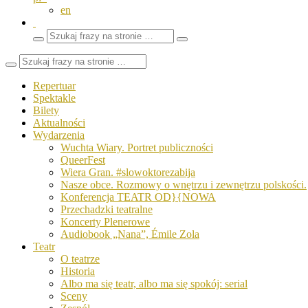
en
Wyszukaj
Zamknij
frazy
pole
wyszukiwarki
Repertuar
Spektakle
Bilety
Aktualności
Wydarzenia
Wuchta Wiary. Portret publiczności
QueerFest
Wiera Gran. #slowoktorezabija
Nasze obce. Rozmowy o wnętrzu i zewnętrzu polskości.
Konferencja TEATR OD}{NOWA
Przechadzki teatralne
Koncerty Plenerowe
Audiobook „Nana”, Émile Zola
Teatr
O teatrze
Historia
Albo ma się teatr, albo ma się spokój: serial
Sceny