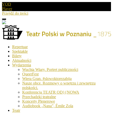
VOD
Player
Przejdź do treści
Menu
Drugie
logo
Logo
Repertuar
-
Spektakle
Teatr
Bilety
Polski
Aktualności
w
Wydarzenia
Poznaniu
Wuchta Wiary. Portret publiczności
QueerFest
Wiera Gran. #slowoktorezabija
Nasze obce. Rozmowy o wnętrzu i zewnętrzu
polskości.
Konferencja TEATR OD}{NOWA
Przechadzki teatralne
Koncerty Plenerowe
Audiobook „Nana”, Émile Zola
Teatr