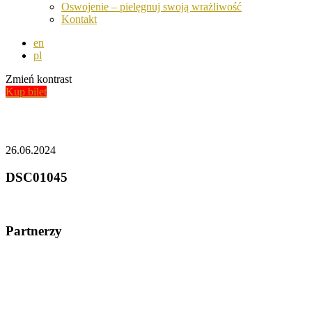
Oswojenie – pielęgnuj swoją wrażliwość
Kontakt
en
pl
Zmień kontrast
Kup bilet
Aktualności
26.06.2024
DSC01045
Partnerzy