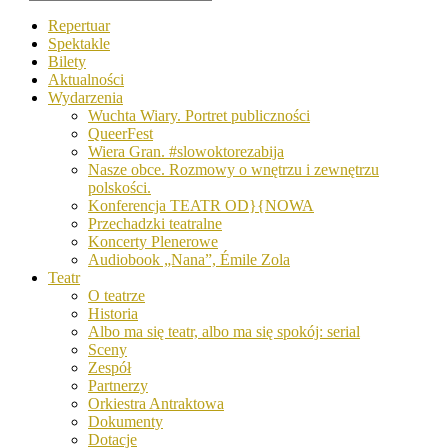
Repertuar
Spektakle
Bilety
Aktualności
Wydarzenia
Wuchta Wiary. Portret publiczności
QueerFest
Wiera Gran. #slowoktorezabija
Nasze obce. Rozmowy o wnętrzu i zewnętrzu
polskości.
Konferencja TEATR OD}{NOWA
Przechadzki teatralne
Koncerty Plenerowe
Audiobook „Nana”, Émile Zola
Teatr
O teatrze
Historia
Albo ma się teatr, albo ma się spokój: serial
Sceny
Zespół
Partnerzy
Orkiestra Antraktowa
Dokumenty
Dotacje