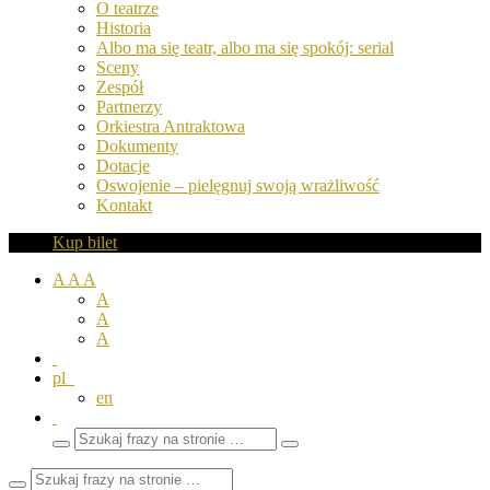
O teatrze
Historia
Albo ma się teatr, albo ma się spokój: serial
Sceny
Zespół
Partnerzy
Orkiestra Antraktowa
Dokumenty
Dotacje
Oswojenie – pielęgnuj swoją wrażliwość
Kontakt
Kup bilet
A
A
A
A
A
A
pl
en
Wyszukaj
Zamknij
frazy
pole
wyszukiwarki