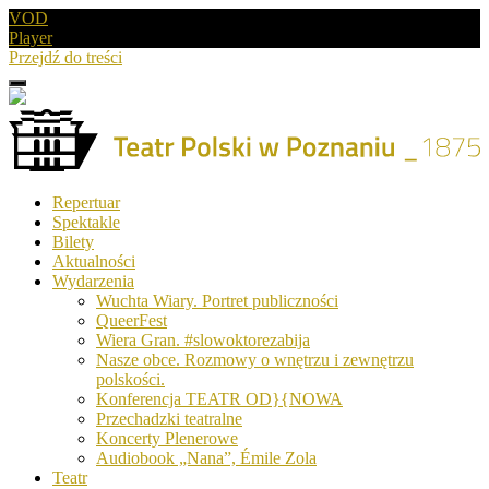
VOD
Player
Przejdź do treści
Menu
Drugie
logo
Logo
Repertuar
-
Spektakle
Teatr
Bilety
Polski
Aktualności
w
Wydarzenia
Poznaniu
Wuchta Wiary. Portret publiczności
QueerFest
Wiera Gran. #slowoktorezabija
Nasze obce. Rozmowy o wnętrzu i zewnętrzu
polskości.
Konferencja TEATR OD}{NOWA
Przechadzki teatralne
Koncerty Plenerowe
Audiobook „Nana”, Émile Zola
Teatr