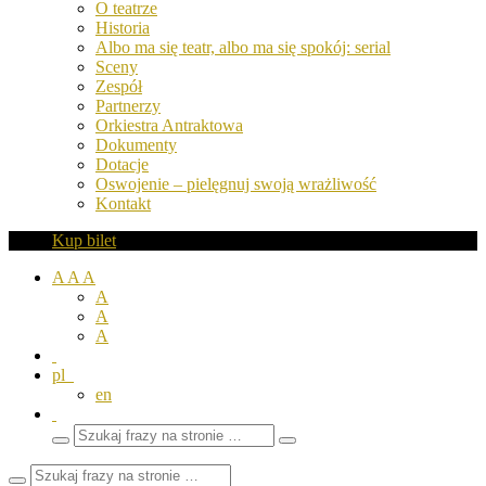
O teatrze
Historia
Albo ma się teatr, albo ma się spokój: serial
Sceny
Zespół
Partnerzy
Orkiestra Antraktowa
Dokumenty
Dotacje
Oswojenie – pielęgnuj swoją wrażliwość
Kontakt
Kup bilet
A
A
A
A
A
A
pl
en
Wyszukaj
Zamknij
frazy
pole
wyszukiwarki