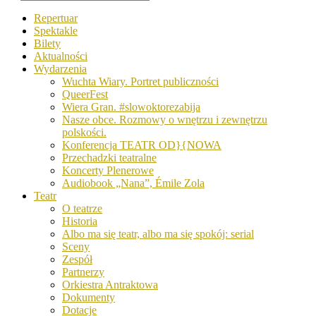
Repertuar
Spektakle
Bilety
Aktualności
Wydarzenia
Wuchta Wiary. Portret publiczności
QueerFest
Wiera Gran. #slowoktorezabija
Nasze obce. Rozmowy o wnętrzu i zewnętrzu
polskości.
Konferencja TEATR OD}{NOWA
Przechadzki teatralne
Koncerty Plenerowe
Audiobook „Nana”, Émile Zola
Teatr
O teatrze
Historia
Albo ma się teatr, albo ma się spokój: serial
Sceny
Zespół
Partnerzy
Orkiestra Antraktowa
Dokumenty
Dotacje