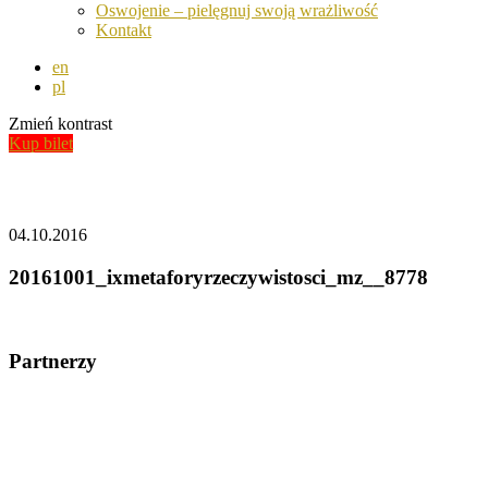
Oswojenie – pielęgnuj swoją wrażliwość
Kontakt
en
pl
Zmień kontrast
Kup bilet
Aktualności
04.10.2016
20161001_ixmetaforyrzeczywistosci_mz__8778
Partnerzy