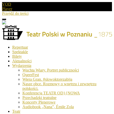
VOD
Player
Przejdź do treści
Menu
Drugie
logo
Logo
Repertuar
-
Spektakle
Teatr
Bilety
Polski
Aktualności
w
Wydarzenia
Poznaniu
Wuchta Wiary. Portret publiczności
QueerFest
Wiera Gran. #slowoktorezabija
Nasze obce. Rozmowy o wnętrzu i zewnętrzu
polskości.
Konferencja TEATR OD}{NOWA
Przechadzki teatralne
Koncerty Plenerowe
Audiobook „Nana”, Émile Zola
Teatr