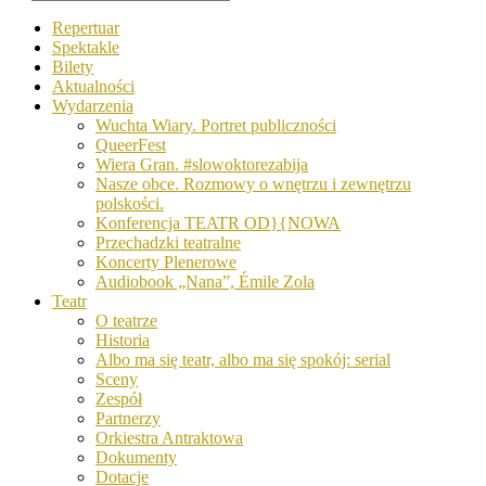
Repertuar
Spektakle
Bilety
Aktualności
Wydarzenia
Wuchta Wiary. Portret publiczności
QueerFest
Wiera Gran. #slowoktorezabija
Nasze obce. Rozmowy o wnętrzu i zewnętrzu
polskości.
Konferencja TEATR OD}{NOWA
Przechadzki teatralne
Koncerty Plenerowe
Audiobook „Nana”, Émile Zola
Teatr
O teatrze
Historia
Albo ma się teatr, albo ma się spokój: serial
Sceny
Zespół
Partnerzy
Orkiestra Antraktowa
Dokumenty
Dotacje