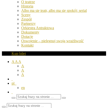
O teatrze
Historia
Albo ma się teatr, albo ma się spokój: serial
Sceny
Zespół
Partnerzy
Orkiestra Antraktowa
Dokumenty
Dotacje
Oswojenie – pielęgnuj swoją wrażliwość
Kontakt
Kup bilet
A
A
A
A
A
A
pl
en
Wyszukaj
Zamknij
frazy
pole
wyszukiwarki