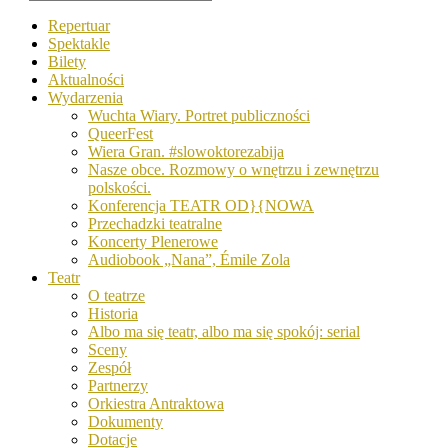
Repertuar
Spektakle
Bilety
Aktualności
Wydarzenia
Wuchta Wiary. Portret publiczności
QueerFest
Wiera Gran. #slowoktorezabija
Nasze obce. Rozmowy o wnętrzu i zewnętrzu
polskości.
Konferencja TEATR OD}{NOWA
Przechadzki teatralne
Koncerty Plenerowe
Audiobook „Nana”, Émile Zola
Teatr
O teatrze
Historia
Albo ma się teatr, albo ma się spokój: serial
Sceny
Zespół
Partnerzy
Orkiestra Antraktowa
Dokumenty
Dotacje