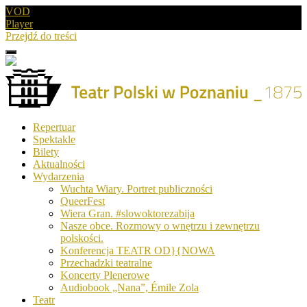
VOD
Player
Przejdź do treści
Menu
Drugie
logo
Logo
Repertuar
-
Spektakle
Teatr
Bilety
Polski
Aktualności
w
Wydarzenia
Poznaniu
Wuchta Wiary. Portret publiczności
QueerFest
Wiera Gran. #slowoktorezabija
Nasze obce. Rozmowy o wnętrzu i zewnętrzu
polskości.
Konferencja TEATR OD}{NOWA
Przechadzki teatralne
Koncerty Plenerowe
Audiobook „Nana”, Émile Zola
Teatr