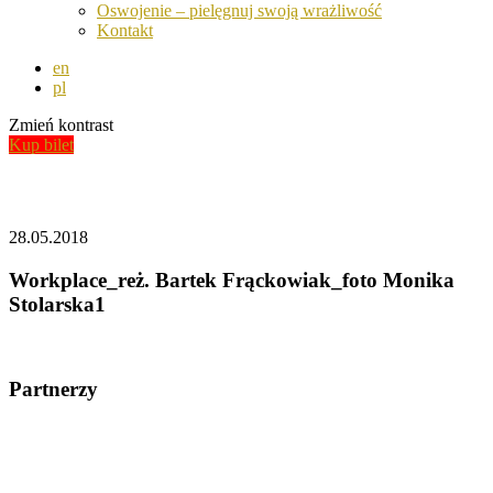
Oswojenie – pielęgnuj swoją wrażliwość
Kontakt
en
pl
Zmień kontrast
Kup bilet
Aktualności
28.05.2018
Workplace_reż. Bartek Frąckowiak_foto Monika
Stolarska1
Partnerzy