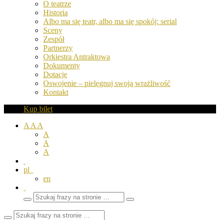
O teatrze
Historia
Albo ma się teatr, albo ma się spokój: serial
Sceny
Zespół
Partnerzy
Orkiestra Antraktowa
Dokumenty
Dotacje
Oswojenie – pielęgnuj swoją wrażliwość
Kontakt
Kup bilet
A
A
A
A
A
A
pl
en
Wyszukaj
Zamknij
frazy
pole
wyszukiwarki