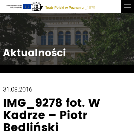
Drugie
Logo
Men
logo
-
Przejdź
Teatr
do
Polski
treści
w
Poznaniu
Aktualności
31.08.2016
IMG_9278 fot. W
Kadrze – Piotr
Bedliński