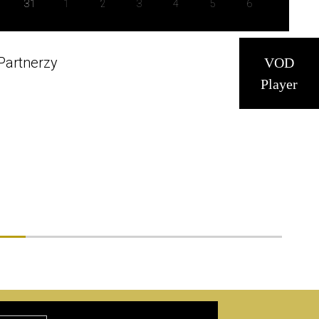
31
1
2
3
4
5
6
t
ile
Partnerzy
VOD
Player