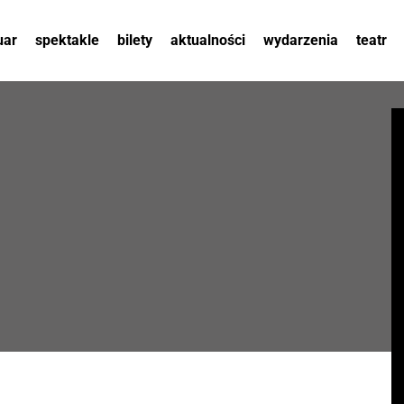
uar
spektakle
bilety
aktualności
wydarzenia
teatr
wuchta wiary. portret
histori
publiczności
albo ma
queerfest
ma się 
wiera gran.
sceny
#slowoktorezabija
zespół
nasze obce. rozmowy
partner
o wnętrzu i zewnętrzu
orkiest
polskości.
dokum
konferencja teatr od}
{nowa
dotacje
przechadzki teatralne
oswojen
swoją 
koncerty plenerowe