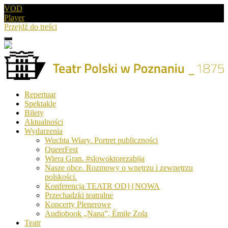
VOD
Player
Przejdź do treści
Menu
Drugie
logo
Logo
Repertuar
-
Spektakle
Teatr
Bilety
Polski
Aktualności
w
Wydarzenia
Poznaniu
Wuchta Wiary. Portret publiczności
QueerFest
Wiera Gran. #slowoktorezabija
Nasze obce. Rozmowy o wnętrzu i zewnętrzu
polskości.
Konferencja TEATR OD}{NOWA
Przechadzki teatralne
Koncerty Plenerowe
Audiobook „Nana”, Émile Zola
Teatr