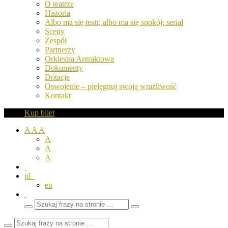
O teatrze
Historia
Albo ma się teatr, albo ma się spokój: serial
Sceny
Zespół
Partnerzy
Orkiestra Antraktowa
Dokumenty
Dotacje
Oswojenie – pielęgnuj swoją wrażliwość
Kontakt
Kup bilet
A
A
A
A
A
A
pl
en
Wyszukaj
Zamknij
frazy
pole
wyszukiwarki