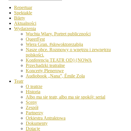
Repertuar
Spektakle
Bilety
Aktualności
Wydarzenia
Wuchta Wiary. Portret publiczności
QueerFest
Wiera Gran. #slowoktorezabija
Nasze obce. Rozmowy o wnętrzu i zewnętrzu
polskości.
Konferencja TEATR OD}{NOWA
Przechadzki teatralne
Koncerty Plenerowe
Audiobook „Nana”, Émile Zola
Teatr
O teatrze
Historia
Albo ma się teatr, albo ma się spokój: serial
Sceny
Zespół
Partnerzy
Orkiestra Antraktowa
Dokumenty
Dotacje