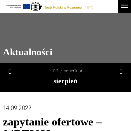
Drugie
Logo
Men
logo
-
Przejdź
Teatr
do
Polski
treści
w
Poznaniu
Aktualności
2026 /
Repertuar
sierpień
1
sob
14.09.2022
2
niedz
zapytanie ofertowe –
3
pon