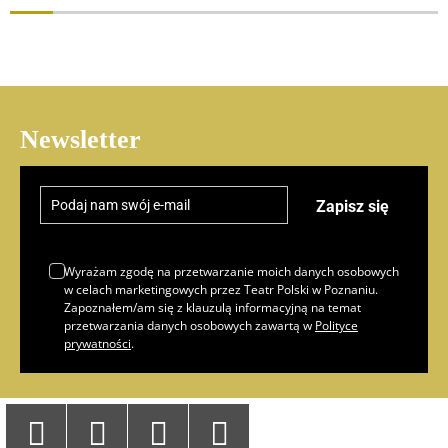
14
pt
15
sob
16
niedz
Newsletter
17
pon
Zapisz się
18
wt
Wyrażam zgodę na przetwarzanie moich danych osobowych
19
śr
w celach marketingowych przez Teatr Polski w Poznaniu.
Zapoznałem/am się z klauzulą informacyjną na temat
20
czw
przetwarzania danych osobowych zawartą w
Polityce
prywatności
.
21
pt
22
sob
Youtube
Facebook
Twitter
Instagram