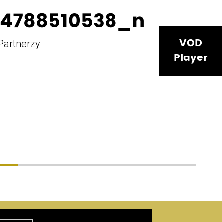
t
ile
94788510538_n
VOD
Partnerzy
Player