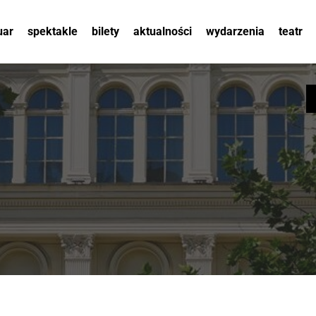
uar
spektakle
bilety
aktualności
wydarzenia
teatr
wuchta wiary. portret
histori
publiczności
albo ma
queerfest
ma się 
wiera gran.
sceny
#slowoktorezabija
zespół
nasze obce. rozmowy
partner
o wnętrzu i zewnętrzu
orkiest
polskości.
dokum
konferencja teatr od}
{nowa
dotacje
przechadzki teatralne
oswojen
swoją 
koncerty plenerowe