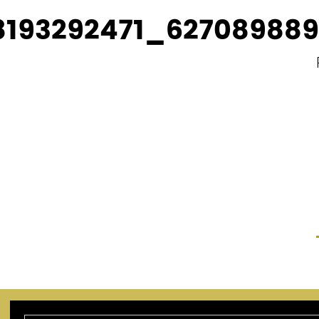
kontak
audiobook „nana”, ém
8193292471_62708988
zola