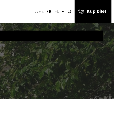
Kup bilet
A
PL
A
A
Wyszukaj fra
A
a
EN
 się teatr, albo
A
spokój: serial
A
zy
ra antraktowa
enty
ie – pielęgnuj
wrażliwość