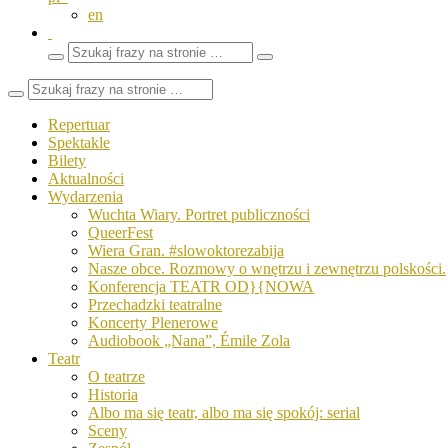
en
Wyszukaj
Zamknij
frazy
pole
wyszukiwarki
Repertuar
Spektakle
Bilety
Aktualności
Wydarzenia
Wuchta Wiary. Portret publiczności
QueerFest
Wiera Gran. #slowoktorezabija
Nasze obce. Rozmowy o wnętrzu i zewnętrzu polskości.
Konferencja TEATR OD}{NOWA
Przechadzki teatralne
Koncerty Plenerowe
Audiobook „Nana”, Émile Zola
Teatr
O teatrze
Historia
Albo ma się teatr, albo ma się spokój: serial
Sceny