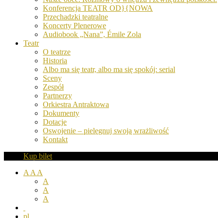
Konferencja TEATR OD}{NOWA
Przechadzki teatralne
Koncerty Plenerowe
Audiobook „Nana”, Émile Zola
Teatr
O teatrze
Historia
Albo ma się teatr, albo ma się spokój: serial
Sceny
Zespół
Partnerzy
Orkiestra Antraktowa
Dokumenty
Dotacje
Oswojenie – pielęgnuj swoją wrażliwość
Kontakt
Kup bilet
A
A
A
A
A
A
pl