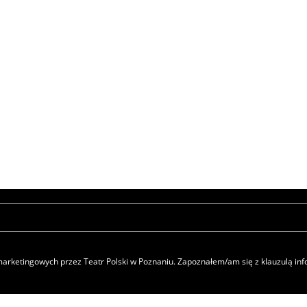
rketingowych przez Teatr Polski w Poznaniu. Zapoznałem/am się z klauzulą i