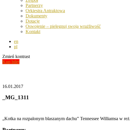
Zespół
Partnerzy
Orkiestra Antraktowa
Dokumenty
Dotacje
Oswojenie – pielęgnuj swoją wrażliwość
Kontakt
en
pl
Zmień kontrast
Kup bilet
Aktualności
16.01.2017
_MG_1311
„Kotka na rozpalonym blaszanym dachu” Tennessee Williamsa w reż
Partnerzy