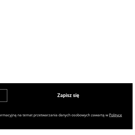
Zapisz się
nformacyjną na temat przetwarzania danych osobowych zawartą w
Polityce