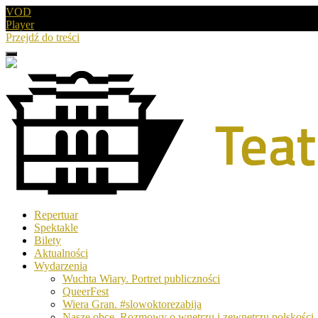
VOD
Player
Przejdź do treści
Menu
Drugie
logo
Logo
Repertuar
-
Spektakle
Teatr
Bilety
Polski
Aktualności
w
Wydarzenia
Poznaniu
Wuchta Wiary. Portret publiczności
QueerFest
Wiera Gran. #slowoktorezabija
Nasze obce. Rozmowy o wnętrzu i zewnętrzu polskości.