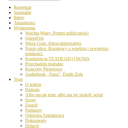
Repertuar
Spektakle
Bilety
Aktualności
Wydarzenia
Wuchta Wiary. Portret publiczności
QueerFest
Wiera Gran. #slowoktorezabija
Nasze obce. Rozmowy o wnętrzu i zewnętrzu
polskości.
Konferencja TEATR OD}{NOWA
Przechadzki teatralne
Koncerty Plenerowe
Audiobook „Nana”, Émile Zola
Teatr
O teatrze
Historia
Albo ma się teatr, albo ma się spokój: serial
Sceny
Zespół
Partnerzy
Orkiestra Antraktowa
Dokumenty
Dotacje