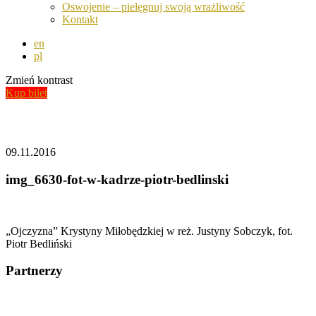
Oswojenie – pielęgnuj swoją wrażliwość
Kontakt
en
pl
Zmień kontrast
Kup bilet
Aktualności
09.11.2016
img_6630-fot-w-kadrze-piotr-bedlinski
„Ojczyzna” Krystyny Miłobędzkiej w reż. Justyny Sobczyk, fot.
Piotr Bedliński
Partnerzy