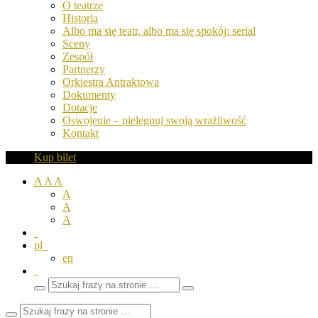
O teatrze
Historia
Albo ma się teatr, albo ma się spokój: serial
Sceny
Zespół
Partnerzy
Orkiestra Antraktowa
Dokumenty
Dotacje
Oswojenie – pielęgnuj swoją wrażliwość
Kontakt
Kup bilet
A
A
A
A
A
A
pl
en
Wyszukaj
Zamknij
frazy
pole
wyszukiwarki