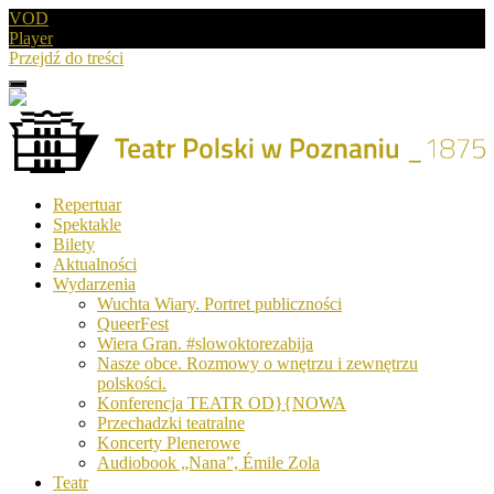
VOD
Player
Przejdź do treści
Menu
Drugie
logo
Logo
Repertuar
-
Spektakle
Teatr
Bilety
Polski
Aktualności
w
Wydarzenia
Poznaniu
Wuchta Wiary. Portret publiczności
QueerFest
Wiera Gran. #slowoktorezabija
Nasze obce. Rozmowy o wnętrzu i zewnętrzu
polskości.
Konferencja TEATR OD}{NOWA
Przechadzki teatralne
Koncerty Plenerowe
Audiobook „Nana”, Émile Zola
Teatr