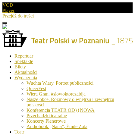
VOD
Player
Przejdź do treści
Menu
Drugie
logo
Logo
Repertuar
-
Spektakle
Teatr
Bilety
Polski
Aktualności
w
Wydarzenia
Poznaniu
Wuchta Wiary. Portret publiczności
QueerFest
Wiera Gran. #slowoktorezabija
Nasze obce. Rozmowy o wnętrzu i zewnętrzu
polskości.
Konferencja TEATR OD}{NOWA
Przechadzki teatralne
Koncerty Plenerowe
Audiobook „Nana”, Émile Zola
Teatr