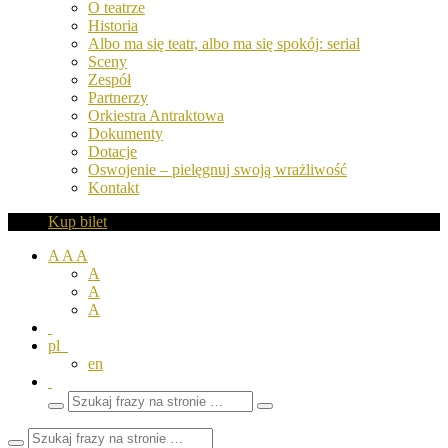
O teatrze
Historia
Albo ma się teatr, albo ma się spokój: serial
Sceny
Zespół
Partnerzy
Orkiestra Antraktowa
Dokumenty
Dotacje
Oswojenie – pielęgnuj swoją wrażliwość
Kontakt
Kup bilet
A
A
A
A
A
A
pl
en
Wyszukaj
Zamknij
frazy
pole
wyszukiwarki