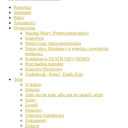
Repertuar
Spektakle
Bilety
Aktualności
Wydarzenia
Wuchta Wiary. Portret publiczności
QueerFest
Wiera Gran. #slowoktorezabija
Nasze obce. Rozmowy o wnętrzu i zewnętrzu
polskości.
Konferencja TEATR OD}{NOWA
Przechadzki teatralne
Koncerty Plenerowe
Audiobook „Nana”, Émile Zola
Teatr
O teatrze
Historia
Albo ma się teatr, albo ma się spokój: serial
Sceny
Zespół
Partnerzy
Orkiestra Antraktowa
Dokumenty
Dotacje