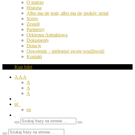
O teatrze
Historia
Albo ma się teatr, albo ma się spokój: serial
Sceny
Zespół
Partnerzy
Orkiestra Antraktowa
Dokumenty
Dotacje
Oswojenie – pielęgnuj swoją wrażliwość
Kontakt
Kup bilet
A
A
A
A
A
A
pl
en
Wyszukaj
Zamknij
frazy
pole
wyszukiwarki