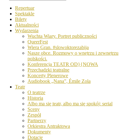
Repertuar
Spektakle
Bilety
Aktualności
Wydarzenia
Wuchta Wiary. Portret publiczności
QueerFest
Wiera Gran. #slowoktorezabija
Nasze obce. Rozmowy o wnętrzu i zewnętrzu
polskości.
Konferencja TEATR OD}{NOWA
Przechadzki teatralne
Koncerty Plenerowe
Audiobook „Nana”, Émile Zola
Teatr
O teatrze
Historia
Albo ma się teatr, albo ma się spokój: serial
Sceny
Zespół
Partnerzy
Orkiestra Antraktowa
Dokumenty
Dotacje