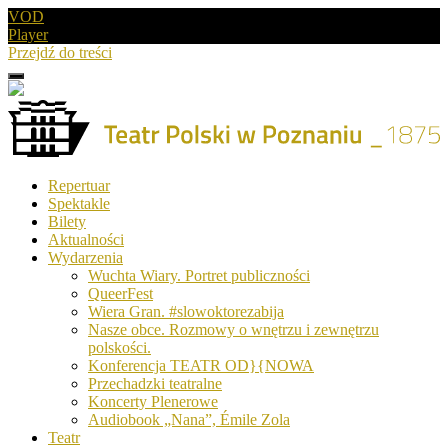
VOD
Player
Przejdź do treści
Menu
Drugie
logo
Logo
Repertuar
-
Spektakle
Teatr
Bilety
Polski
Aktualności
w
Wydarzenia
Poznaniu
Wuchta Wiary. Portret publiczności
QueerFest
Wiera Gran. #slowoktorezabija
Nasze obce. Rozmowy o wnętrzu i zewnętrzu
polskości.
Konferencja TEATR OD}{NOWA
Przechadzki teatralne
Koncerty Plenerowe
Audiobook „Nana”, Émile Zola
Teatr