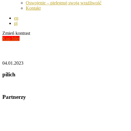
Oswojenie – pielęgnuj swoją wrażliwość
Kontakt
en
pl
Zmień kontrast
Kup bilet
Aktualności
04.01.2023
pilich
Partnerzy