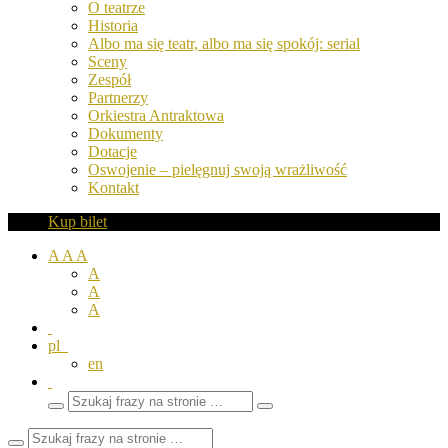
O teatrze
Historia
Albo ma się teatr, albo ma się spokój: serial
Sceny
Zespół
Partnerzy
Orkiestra Antraktowa
Dokumenty
Dotacje
Oswojenie – pielęgnuj swoją wrażliwość
Kontakt
Kup bilet
A
A
A
A
A
A
pl
en
Wyszukaj
Zamknij
frazy
pole
wyszukiwarki