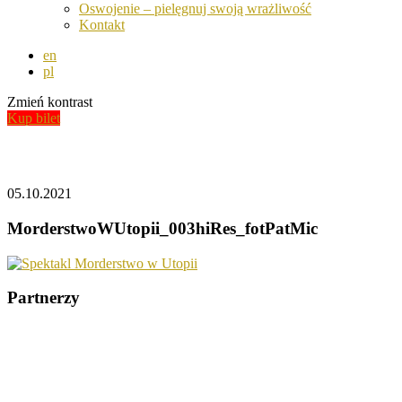
Oswojenie – pielęgnuj swoją wrażliwość
Kontakt
en
pl
Zmień kontrast
Kup bilet
Aktualności
05.10.2021
MorderstwoWUtopii_003hiRes_fotPatMic
Partnerzy