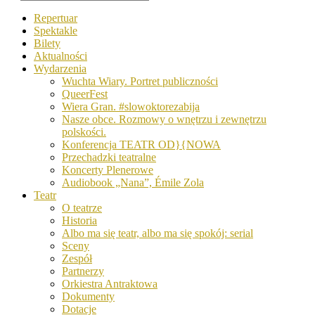
Repertuar
Spektakle
Bilety
Aktualności
Wydarzenia
Wuchta Wiary. Portret publiczności
QueerFest
Wiera Gran. #slowoktorezabija
Nasze obce. Rozmowy o wnętrzu i zewnętrzu
polskości.
Konferencja TEATR OD}{NOWA
Przechadzki teatralne
Koncerty Plenerowe
Audiobook „Nana”, Émile Zola
Teatr
O teatrze
Historia
Albo ma się teatr, albo ma się spokój: serial
Sceny
Zespół
Partnerzy
Orkiestra Antraktowa
Dokumenty
Dotacje