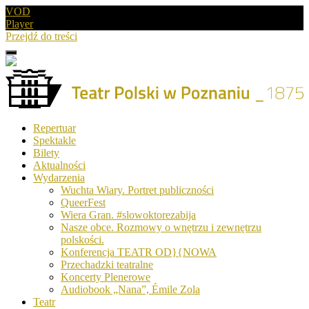
VOD
Player
Przejdź do treści
Menu
Drugie
logo
Logo
Repertuar
-
Spektakle
Teatr
Bilety
Polski
Aktualności
w
Wydarzenia
Poznaniu
Wuchta Wiary. Portret publiczności
QueerFest
Wiera Gran. #slowoktorezabija
Nasze obce. Rozmowy o wnętrzu i zewnętrzu
polskości.
Konferencja TEATR OD}{NOWA
Przechadzki teatralne
Koncerty Plenerowe
Audiobook „Nana”, Émile Zola
Teatr