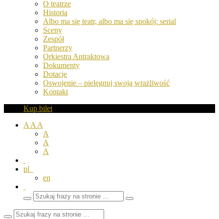
O teatrze
Historia
Albo ma się teatr, albo ma się spokój: serial
Sceny
Zespół
Partnerzy
Orkiestra Antraktowa
Dokumenty
Dotacje
Oswojenie – pielęgnuj swoją wrażliwość
Kontakt
Kup bilet
A
A
A
A
A
A
pl
en
Wyszukaj
Zamknij
frazy
pole
wyszukiwarki