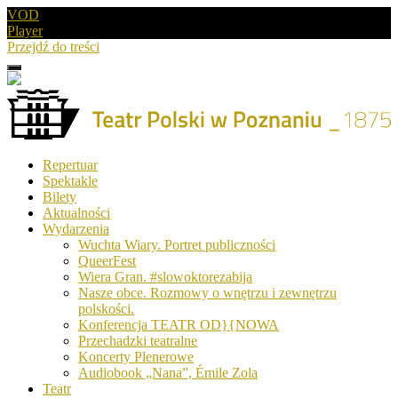
VOD
Player
Przejdź do treści
Menu
Drugie
logo
Logo
Repertuar
-
Spektakle
Teatr
Bilety
Polski
Aktualności
w
Wydarzenia
Poznaniu
Wuchta Wiary. Portret publiczności
QueerFest
Wiera Gran. #slowoktorezabija
Nasze obce. Rozmowy o wnętrzu i zewnętrzu
polskości.
Konferencja TEATR OD}{NOWA
Przechadzki teatralne
Koncerty Plenerowe
Audiobook „Nana”, Émile Zola
Teatr