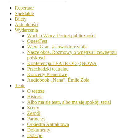
Repertuar
Spektakle
Bilety
Aktualności
Wydarzenia
Wuchta Wiary. Portret publiczności
QueerFest
Wiera Gran. #slowoktorezabija
Nasze obce. Rozmowy o wnętrzu i zewnętrzu
polskości.
Konferencja TEATR OD}{NOWA
Przechadzki teatralne
Koncerty Plenerowe
Audiobook „Nana”, Émile Zola
Teatr
O teatrze
Historia
Albo ma się teatr, albo ma się spokój: serial
Sceny
Zespół
Partnerzy
Orkiestra Antraktowa
Dokumenty
Dotacje