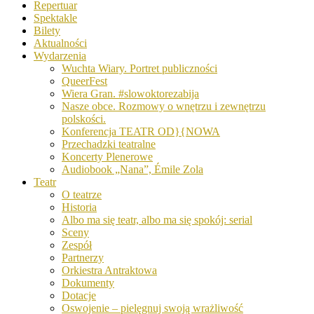
Repertuar
Spektakle
Bilety
Aktualności
Wydarzenia
Wuchta Wiary. Portret publiczności
QueerFest
Wiera Gran. #slowoktorezabija
Nasze obce. Rozmowy o wnętrzu i zewnętrzu
polskości.
Konferencja TEATR OD}{NOWA
Przechadzki teatralne
Koncerty Plenerowe
Audiobook „Nana”, Émile Zola
Teatr
O teatrze
Historia
Albo ma się teatr, albo ma się spokój: serial
Sceny
Zespół
Partnerzy
Orkiestra Antraktowa
Dokumenty
Dotacje
Oswojenie – pielęgnuj swoją wrażliwość