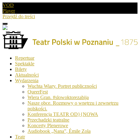
VOD
Player
Przejdź do treści
Menu
Drugie
logo
Logo
Repertuar
-
Spektakle
Teatr
Bilety
Polski
Aktualności
w
Wydarzenia
Poznaniu
Wuchta Wiary. Portret publiczności
QueerFest
Wiera Gran. #slowoktorezabija
Nasze obce. Rozmowy o wnętrzu i zewnętrzu
polskości.
Konferencja TEATR OD}{NOWA
Przechadzki teatralne
Koncerty Plenerowe
Audiobook „Nana”, Émile Zola
Teatr