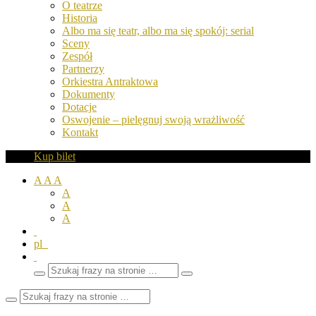
O teatrze
Historia
Albo ma się teatr, albo ma się spokój: serial
Sceny
Zespół
Partnerzy
Orkiestra Antraktowa
Dokumenty
Dotacje
Oswojenie – pielęgnuj swoją wrażliwość
Kontakt
Kup bilet
A
A
A
A
A
A
pl
Wyszukaj
Zamknij
frazy
pole
wyszukiwarki