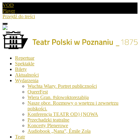
VOD
Player
Przejdź do treści
Menu
Drugie
logo
Logo
Repertuar
-
Spektakle
Teatr
Bilety
Polski
Aktualności
w
Wydarzenia
Poznaniu
Wuchta Wiary. Portret publiczności
QueerFest
Wiera Gran. #slowoktorezabija
Nasze obce. Rozmowy o wnętrzu i zewnętrzu
polskości.
Konferencja TEATR OD}{NOWA
Przechadzki teatralne
Koncerty Plenerowe
Audiobook „Nana”, Émile Zola
Teatr