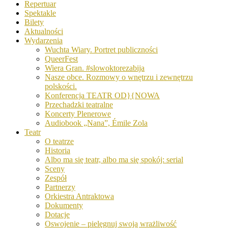
Repertuar
Spektakle
Bilety
Aktualności
Wydarzenia
Wuchta Wiary. Portret publiczności
QueerFest
Wiera Gran. #slowoktorezabija
Nasze obce. Rozmowy o wnętrzu i zewnętrzu
polskości.
Konferencja TEATR OD}{NOWA
Przechadzki teatralne
Koncerty Plenerowe
Audiobook „Nana”, Émile Zola
Teatr
O teatrze
Historia
Albo ma się teatr, albo ma się spokój: serial
Sceny
Zespół
Partnerzy
Orkiestra Antraktowa
Dokumenty
Dotacje
Oswojenie – pielęgnuj swoją wrażliwość