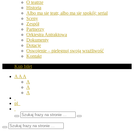
O teatrze
Historia
Albo ma się teatr, albo ma się spokój: serial
Sceny
Zespół
Partnerzy
Orkiestra Antraktowa
Dokumenty
Dotacje
Oswojenie – pielęgnuj swoją wrażliwość
Kontakt
Kup bilet
A
A
A
A
A
A
pl
Wyszukaj
Zamknij
frazy
pole
wyszukiwarki