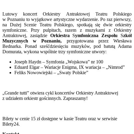
Lutowy koncert Orkiestry Antraktowej Teatru Polskiego
w Poznaniu to wyjątkowe artystyczne wydarzenie. Po raz pierwszy,
na Dużej Scenie Teatru Polskiego, spotkają się dwie orkiestry
symfoniczne. Przy pulpitach, razem z muzykami z Orkiestry
Antraktowej, zasiądzie
Orkiestra
S
ymfoniczna Zespołu
S
zkół
Muzycznych w Poznaniu,
przygotowana przez Wiesława
Bednarka. Ponad sześćdziesięciu muzyków, pod batutą Adama
Domurata, wykona wspólnie trzy symfoniczne utwory:
Joseph Haydn – Symfonia „Wojskowa” nr 100
Eduard Elgar – Wariacje Enigma, IX wariacja – „Nimrod”
Feliks Nowowiejski – „Swaty Polskie”
„Grande tutti” otwiera cykl koncertów Orkiestry Antraktowej
z udziałem orkiestr gościnnych. Zapraszamy!
Bilety w cenie 15 zł dostępne w kasie Teatru oraz w serwisie
Bilety24.