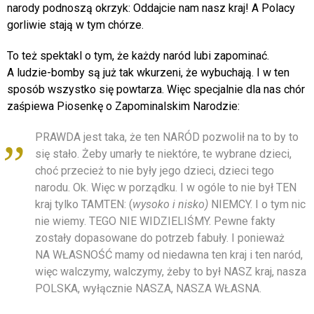
narody podnoszą okrzyk: Oddajcie nam nasz kraj! A Polacy
gorliwie stają w tym chórze.
14
pt
To też spektakl o tym, że każdy naród lubi zapominać.
15
sob
A ludzie-bomby są już tak wkurzeni, że wybuchają. I w ten
sposób wszystko się powtarza. Więc specjalnie dla nas chór
16
niedz
zaśpiewa Piosenkę o Zapominalskim Narodzie:
17
pon
PRAWDA jest taka, że ten NARÓD pozwolił na to by to
się stało. Żeby umarły te niektóre, te wybrane dzieci,
18
wt
choć przecież to nie były jego dzieci, dzieci tego
narodu. Ok. Więc w porządku. I w ogóle to nie był TEN
19
śr
kraj tylko TAMTEN: (
wysoko i nisko)
NIEMCY. I o tym nic
nie wiemy. TEGO NIE WIDZIELIŚMY. Pewne fakty
20
czw
zostały dopasowane do potrzeb fabuły. I ponieważ
NA WŁASNOŚĆ mamy od niedawna ten kraj i ten naród,
21
pt
więc walczymy, walczymy, żeby to był NASZ kraj, nasza
POLSKA, wyłącznie NASZA, NASZA WŁASNA.
22
sob