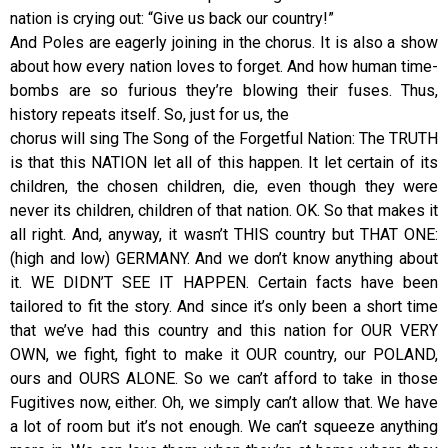
nation is crying out: “Give us back our country!”
And Poles are eagerly joining in the chorus. It is also a show
about how every nation loves to forget. And how human time-
bombs are so furious they’re blowing their fuses. Thus,
history repeats itself. So, just for us, the
chorus will sing The Song of the Forgetful Nation: The TRUTH
is that this NATION let all of this happen. It let certain of its
children, the chosen children, die, even though they were
never its children, children of that nation. OK. So that makes it
all right. And, anyway, it wasn’t THIS country but THAT ONE:
(high and low) GERMANY. And we don’t know anything about
it. WE DIDN’T SEE IT HAPPEN. Certain facts have been
tailored to fit the story. And since it’s only been a short time
that we’ve had this country and this nation for OUR VERY
OWN, we fight, fight to make it OUR country, our POLAND,
ours and OURS ALONE. So we can’t afford to take in those
Fugitives now, either. Oh, we simply can’t allow that. We have
a lot of room but it’s not enough. We can’t squeeze anything