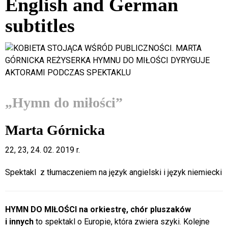
English and German
4
wt
subtitles
5
śr
6
czw
7
pt
„Hymn do miłości”
8
sob
Marta Górnicka
9
niedz
22, 23, 24. 02. 2019 r.
10
pon
Spektakl z tłumaczeniem na język angielski i język niemiecki
11
wt
12
śr
HYMN DO MIŁOŚCI na orkiestrę, chór pluszaków
i innych
to spektakl o Europie, która zwiera szyki. Kolejne
13
czw