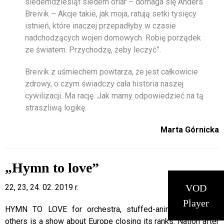
siedemdziesiąt siedem ofiar – domaga się Anders
Breivik – Akcje takie, jak moja, ratują setki tysięcy
istnień, które inaczej przepadłyby w czasie
nadchodzących wojen domowych. Robię porządek
ze światem. Przychodzę, żeby leczyć”.
Breivik z uśmiechem powtarza, że jest całkowicie
zdrowy, o czym świadczy cała historia naszej
cywilizacji. Ma rację. Jak mamy odpowiedzieć na tą
straszliwą logikę.
Marta Górnicka
„Hymn to love”
VOD
22, 23, 24. 02. 2019 r.
Player
HYMN TO LOVE for orchestra, stuffed-animal choir, and
others is a show about Europe closing its ranks. Nation after