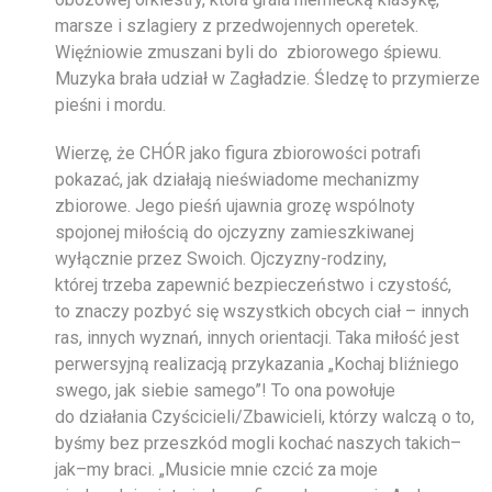
marsze i szlagiery z przedwojennych operetek.
Więźniowie zmuszani byli do zbiorowego śpiewu.
Muzyka brała udział w Zagładzie. Śledzę to przymierze
pieśni i mordu.
Wierzę, że CHÓR jako figura zbiorowości potrafi
pokazać, jak działają nieświadome mechanizmy
zbiorowe. Jego pieśń ujawnia grozę wspólnoty
spojonej miłością do ojczyzny zamieszkiwanej
wyłącznie przez Swoich. Ojczyzny-rodziny,
której trzeba zapewnić bezpieczeństwo i czystość,
to znaczy pozbyć się wszystkich obcych ciał – innych
ras, innych wyznań, innych orientacji. Taka miłość jest
perwersyjną realizacją przykazania „Kochaj bliźniego
swego, jak siebie samego”! To ona powołuje
do działania Czyścicieli/Zbawicieli, którzy walczą o to,
byśmy bez przeszkód mogli kochać naszych takich–
jak–my braci. „Musicie mnie czcić za moje