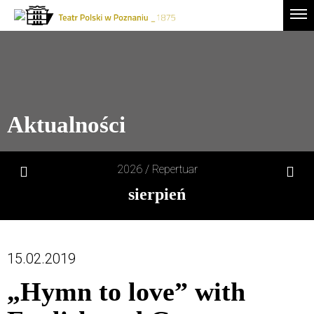
Drugie
Logo
Men
logo
-
Przejdź
Teatr
do
Polski
treści
w
Poznaniu
Aktualności
2026 /
Repertuar
sierpień
1
sob
15.02.2019
2
niedz
„Hymn to love” with
3
pon