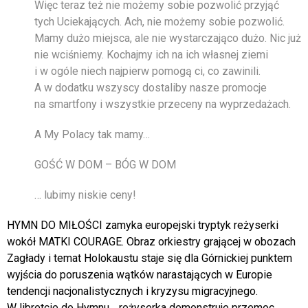
Więc teraz też nie możemy sobie pozwolić przyjąć
23
niedz
tych Uciekających. Ach, nie możemy sobie pozwolić.
Mamy dużo miejsca, ale nie wystarczająco dużo. Nic już
24
pon
nie wciśniemy. Kochajmy ich na ich własnej ziemi
i w ogóle niech najpierw pomogą ci, co zawinili.
25
wt
A w dodatku wszyscy dostaliby nasze promocje
na smartfony i wszystkie przeceny na wyprzedażach.
26
śr
A My Polacy tak mamy…
27
czw
GOŚĆ W DOM – BÓG W DOM
28
pt
… lubimy niskie ceny!
29
sob
HYMN DO MIŁOŚCI zamyka europejski tryptyk reżyserki
30
niedz
wokół MATKI COURAGE. Obraz orkiestry grającej w obozach
Zagłady i temat Holokaustu staje się dla Górnickiej punktem
31
pon
wyjścia do poruszenia wątków narastających w Europie
tendencji nacjonalistycznych i kryzysu migracyjnego.
W libretcie do Hymnu… reżyserka demonstruje przemoc