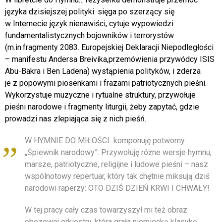
języka dzisiejszej polityki: sięga po szerzący się
w Internecie język nienawiści, cytuje wypowiedzi
fundamentalistycznych bojowników i terrorystów
(m.in.fragmenty 2083. Europejskiej Deklaracji Niepodległości
– manifestu Andersa Breivika,przemówienia przywódcy ISIS
Abu-Bakra i Ben Ladena) wystąpienia polityków, i zderza
je z popowymi piosenkami i frazami patriotycznych pieśni.
Wykorzystuje muzyczne i rytualne struktury, przywołuje
pieśni narodowe i fragmenty liturgii, żeby zapytać, gdzie
prowadzi nas zlepiająca się z nich pieśń.
W HYMNIE DO MIŁOŚCI komponuję potworny
„Śpiewnik narodowy”. Przywołuję różne wersje hymnu,
marsze, patriotyczne, religijne i ludowe pieśni – nasz
wspólnotowy repertuar, który tak chętnie miksują dziś
narodowi raperzy: OTO DZIŚ DZIEŃ KRWI I CHWAŁY!
W tej pracy cały czas towarzyszył mi też obraz
obozowej orkiestry, która grała niemiecką klasykę,