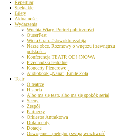
Repertuar
Spektakle
Bilety
Aktualności
Wydarzenia
Wuchta Wiary. Portret publiczności
QueerFest
Wiera Gran. #slowoktorezabija
Nasze obce. Rozmowy o wnętrzu i zewnętrzu
polskości.
Konferencja TEATR OD}{NOWA
Przechadzki teatralne
Koncerty Plenerowe
Audiobook „Nana”, Émile Zola
Teatr
O teatrze
Historia
Albo ma się teatr, albo ma się spokój: serial
Sceny
Zespół
Partnerzy
Orkiestra Antraktowa
Dokumenty
Dotacje
Oswojenie – pielęgnuj swoją wrażliwość