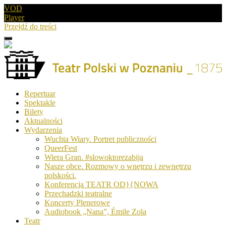
VOD
Player
Przejdź do treści
Menu
Drugie
logo
Logo
Repertuar
-
Spektakle
Teatr
Bilety
Polski
Aktualności
w
Wydarzenia
Poznaniu
Wuchta Wiary. Portret publiczności
QueerFest
Wiera Gran. #slowoktorezabija
Nasze obce. Rozmowy o wnętrzu i zewnętrzu
polskości.
Konferencja TEATR OD}{NOWA
Przechadzki teatralne
Koncerty Plenerowe
Audiobook „Nana”, Émile Zola
Teatr