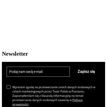
Newsletter
Zapisz się
Wyrażam zgodę na przetwarzanie moich danych osobowych w
celach marketingowych przez Teatr Polski w Poznaniu.
Zapoznałem/am się z klauzulą informacyjną na temat
przetwarzania danych osobowych zawartą w
Polityce
prywatności
.