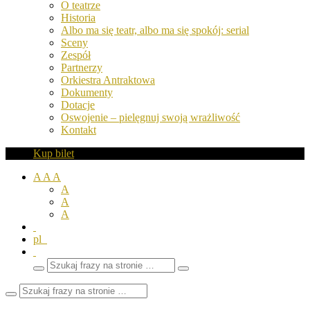
O teatrze
Historia
Albo ma się teatr, albo ma się spokój: serial
Sceny
Zespół
Partnerzy
Orkiestra Antraktowa
Dokumenty
Dotacje
Oswojenie – pielęgnuj swoją wrażliwość
Kontakt
Kup bilet
A
A
A
A
A
A
pl
Wyszukaj
Zamknij
frazy
pole
wyszukiwarki