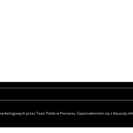
rketingowych przez Teatr Polski w Poznaniu. Zapoznałem/am się z klauzulą i