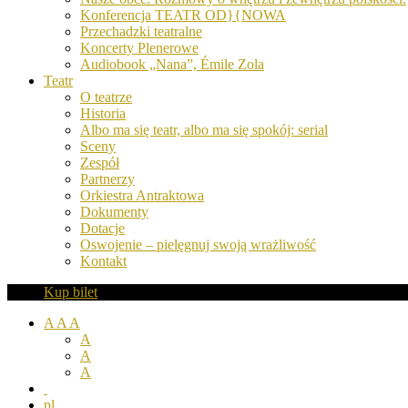
Konferencja TEATR OD}{NOWA
Przechadzki teatralne
Koncerty Plenerowe
Audiobook „Nana”, Émile Zola
Teatr
O teatrze
Historia
Albo ma się teatr, albo ma się spokój: serial
Sceny
Zespół
Partnerzy
Orkiestra Antraktowa
Dokumenty
Dotacje
Oswojenie – pielęgnuj swoją wrażliwość
Kontakt
Kup bilet
A
A
A
A
A
A
pl