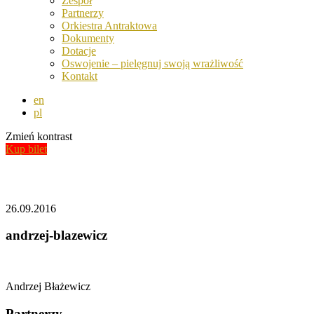
Zespół
Partnerzy
Orkiestra Antraktowa
Dokumenty
Dotacje
Oswojenie – pielęgnuj swoją wrażliwość
Kontakt
en
pl
Zmień kontrast
Kup bilet
Aktualności
26.09.2016
andrzej-blazewicz
Andrzej Błażewicz
Partnerzy