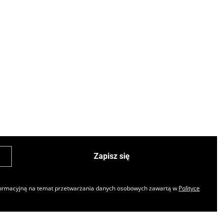
Zapisz się
nformacyjną na temat przetwarzania danych osobowych zawartą w
Polityce