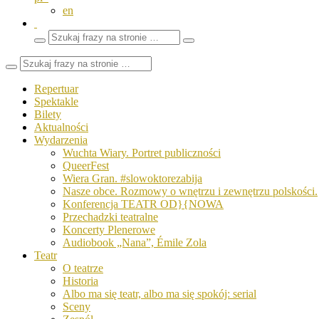
en
Wyszukaj
Zamknij
frazy
pole
wyszukiwarki
Repertuar
Spektakle
Bilety
Aktualności
Wydarzenia
Wuchta Wiary. Portret publiczności
QueerFest
Wiera Gran. #slowoktorezabija
Nasze obce. Rozmowy o wnętrzu i zewnętrzu polskości.
Konferencja TEATR OD}{NOWA
Przechadzki teatralne
Koncerty Plenerowe
Audiobook „Nana”, Émile Zola
Teatr
O teatrze
Historia
Albo ma się teatr, albo ma się spokój: serial
Sceny