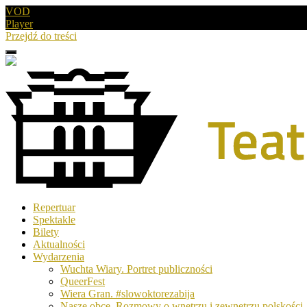
VOD
Player
Przejdź do treści
Menu
Drugie
logo
Logo
Repertuar
-
Spektakle
Teatr
Bilety
Polski
Aktualności
w
Wydarzenia
Poznaniu
Wuchta Wiary. Portret publiczności
QueerFest
Wiera Gran. #slowoktorezabija
Nasze obce. Rozmowy o wnętrzu i zewnętrzu polskości.