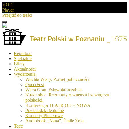
VOD
Player
Przejdź do treści
Menu
Drugie
logo
Logo
Repertuar
-
Spektakle
Teatr
Bilety
Polski
Aktualności
w
Wydarzenia
Poznaniu
Wuchta Wiary. Portret publiczności
QueerFest
Wiera Gran. #slowoktorezabija
Nasze obce. Rozmowy o wnętrzu i zewnętrzu
polskości.
Konferencja TEATR OD}{NOWA
Przechadzki teatralne
Koncerty Plenerowe
Audiobook „Nana”, Émile Zola
Teatr