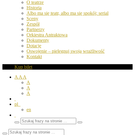
O teatrze
Historia
Albo ma się teatr, albo ma się spokój: serial
Sceny
Zespół
Partnerzy
Orkiestra Antraktowa
Dokumenty
Dotacje
Oswojenie – pielęgnuj swoją wrażliwość
Kontakt
Kup bilet
A
A
A
A
A
A
pl
en
Wyszukaj
Zamknij
frazy
pole
wyszukiwarki