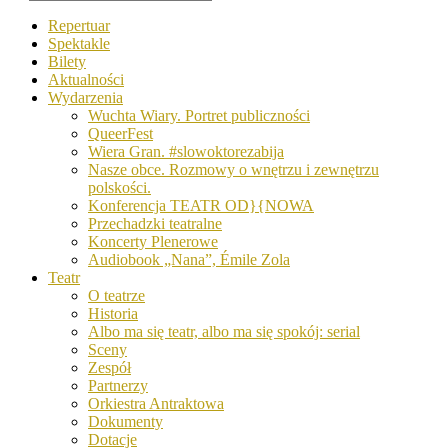
Repertuar
Spektakle
Bilety
Aktualności
Wydarzenia
Wuchta Wiary. Portret publiczności
QueerFest
Wiera Gran. #slowoktorezabija
Nasze obce. Rozmowy o wnętrzu i zewnętrzu
polskości.
Konferencja TEATR OD}{NOWA
Przechadzki teatralne
Koncerty Plenerowe
Audiobook „Nana”, Émile Zola
Teatr
O teatrze
Historia
Albo ma się teatr, albo ma się spokój: serial
Sceny
Zespół
Partnerzy
Orkiestra Antraktowa
Dokumenty
Dotacje